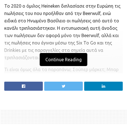
Το 2020 ο όμιλος Heineken διπλασίασε στην Ευρώπη τις
πωλήσεις του που προήλθαν από την Beerwulf, ενώ
ειδικά στο Ηνωμένο Βασίλειο οι πωλήσεις από αυτό το
κανάλι τριπλασιάστηκαν. Η εντυπωσιακή αυτή άνοδος
των πωλήσεων δεν αφορά μόνο την Beerwulf, αλλά και
τις πωλήσεις που έγιναν μέσω της Six To Go και της
Drinkies με τις παραγγελίες στα σημεία αυτά να
τριπλασιάζονται.
Continue Reading
Τι είναι όμως όλα τα παραπάνω; Σούπερ μάρκετ; Μπαρ
που για κάποιο λόγο έμειναν ανοιχτά παρά την
πανδημία; Τίποτα από όλα αυτά. Πρόκειται για τις τρεις
ηλεκτρονικές πλατφόρμες που έχει αναπτύξει ο όμιλος
Heineken (σ.σ. θυγατρική του στην Ελλάδα είναι η
Αθηναϊκή Ζυθοποιία) προκειμένου να πουλά απευθείας
τα προϊόντα του – κατά βάση μπύρες- στους
καταναλωτές. Η Beeerwulf, η ευρωπαϊκή D2C (direct to