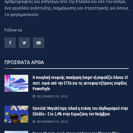
αρθρογραφίας και ειδήσεων από την Ελλάδα και όλο τον κόσμο,
κονδυλίων, όπως είχε γίνει και κατά την πρώτη περίοδο
ένα εργαλείο ανάπτυξης, ενημέρωσης και στρατηγικής για όσους
της καραντίνας, την άνοιξη του 2020.
το χρησιμοποιούν.
Το ΒΕΑ στην επιστολή του, επισημαίνει ότι «δυστυχώς η
Follow us
πανδημία έχει αποβεί σε τροχοπέδη στην πορεία
υλοποίησης και απορρόφησης των έργων που έχουν
αναλάβει δικαιούχοι στο πλαίσιο του ΕΣΠΑ, με
αποτέλεσμα να μην είναι σε θέση να εκπληρώσουν τις
ΠΡΟΣΦΑΤΑ ΑΡΘΑ
δεσμεύσεις απορρόφησης του εγκεκριμένου
προϋπολογισμού εντός των τρεχουσών καταληκτικών
Η σουηδική νεοφυής επιχείρηση Exeger εξασφαλίζει δάνειο 35
ημερομηνιών των προγραμμάτων.
εκατ. ευρώ από την ΕΤΕπ για τις αυτοφορτιζόμενες κυψέλες
Powerfoyle
Πρόκειται για επιχειρήσεις σε όλη την Ελληνική
DECEMBER 19, 2023
Επικράτεια, οι οποίες έχουν επιδείξει σημαντική
ανθεκτικότητα και προσαρμοστικότητα στις τρέχουσες
Eurostat: Μεγαλύτερη τελικά η πτώση του πληθωρισμού στην
Ελλάδα – Στο 2,4% στην Ευρωζώνη τον Νοέμβριο
συνθήκες της πανδημίας, με μακρά και δυναμική πορεία
DECEMBER 19, 2023
στην παραγωγή, ανάπτυξη και προώθηση στο
εσωτερικό και το εξωτερικό, εξαιρετικών προϊόντων και