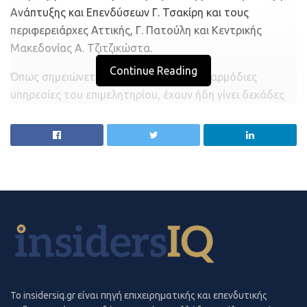
Ανάπτυξης και Επενδύσεων Γ. Τσακίρη και τους
περιφερειάρχες Αττικής, Γ. Πατούλη και Κεντρικής
Μακεδονίας Α. Τζιτζικώστα.
startupper.gr
Continue Reading
Όπως σημειώνεται στην επιστολή, στις αρμόδιες
υπηρεσίες του επιμελητηρίου, έχουν ήδη γίνει δεκάδες
παρεμβάσεις διαμαρτυρίας μελών- βιοτεχνών, που
αδυνατούν να τηρήσουν τα χρονοδιαγράμματα
απορρόφησης των κονδυλίων του ΕΣΠΑ, καθώς οι
επιχειρήσεις που πρέπει να συνεργαστούν είναι κλειστές,
ή υπολειτουργούν, λόγω της πανδημίας του κορονοϊού.
Επιπλέον, η πλειοψηφία των ξενοδοχείων παραμένουν
κλειστά και πολλές μεταποιητικές επιχειρήσεις
αντιμετωπίζουν προβλήματα στη λειτουργία τους.
Ως εκ τούτου, σημειώνει το επιμελητήριο, οι δικαιούχοι
επιδοτήσεων από το ΕΣΠΑ, ζητούν να δοθεί εκ νέου
To insidersiq.gr είναι πηγή επιχειρηματικής και επενδυτικής
παράταση στις προθεσμίες απορρόφησης των