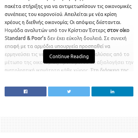
πακέτα στήριξης για να αντιμετωπίσουν τις οικονομικές
συνέπειες του κορονοϊού. Απειλείται με νέα κρίση
χρέους η διεθνής οικονομία; Οι απόψεις διίστανται.
Ηομάδα αναλυτών υπό τον Κρίστιαν Έστερς
στον οίκο
Standard & Poor’s
δεν έχει εύκολη δουλειά. Σε συνεχή
επαφή με τα αρμόδια υπουργεία προσπαθεί να
ερμηνεύσει τις νεότερες ειδήσεις και αναλύσεις από το
Continue Reading
μέτωπο της οικονομίας, προκειμένου να αξιολογήσει την
πιστοληπτική ικανότητα κάθε χώρας.
Στη διάρκεια της
ευρω-κρίσης οι προβολείς στρέφονταν κυρίως στην
Ελλάδα, την Ιταλία και την Ισπανία. Οι αξιολογήσεις του
Κρίστιαν Έστερς είχαν καθοριστική σημασία για τις
συνθήκες δανεισμού των χωρών αυτών.
Στην εποχή της πανδημίας ο δανεισμός έχει προσλάβει
ιλιγγιώδεις διαστάσεις. Μέχρι στιγμής εθνικές
κυβερνήσεις και κεντρικές τράπεζες έχουν