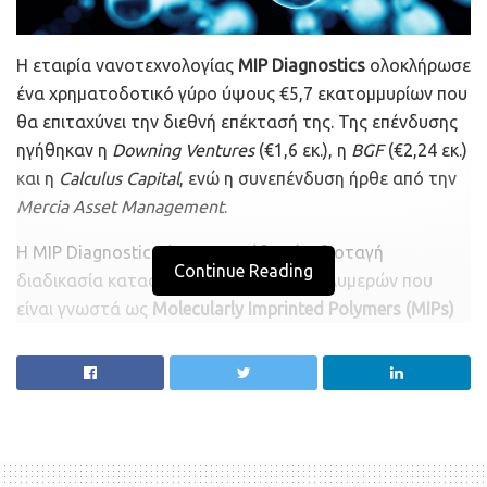
Η εταιρία νανοτεχνολογίας
MIP Diagnostics
ολοκλήρωσε
ένα χρηματοδοτικό γύρο ύψους €5,7 εκατομμυρίων που
θα επιταχύνει την διεθνή επέκτασή της. Της επένδυσης
ηγήθηκαν η
Downing Ventures
(€1,6 εκ.), η
BGF
(€2,24 εκ.)
και η
Calculus Capital
, ενώ η συνεπένδυση ήρθε από την
Mercia Asset Management
.
H MIP Diagnostics έχει αναπτύξει μία ιδιοταγή
Continue Reading
διαδικασία κατασκευής συνθετικών πολυμερών που
είναι γνωστά ως
Molecularly Imprinted Polymers (MIPs)
και
nanoMIPs
, τα οποία είναι εναλλακτικά των
αντισωμάτων. Η παγκόσμια αγορά εναλλακτικών
αντισωμάτων αναπτύσσεται γοργά (η αξία της φτάνει
τα €95,2 δις), γεγονός που επισπεύσθηκε από την
πανδημία του Covid-19, δημιουργώντας μία μεγάλη
ζήτηση στην εφαρμογή καινοτόμων μεθόδων.