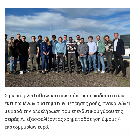
παραγωγής e-μεθανόλης που θα παράγεται από το
διαθέσιμο ανανεώσιμο υδρογόνο και μέρος του
δεσμευόμενου διοξειδίου του άνθρακα, μια από τις
πρώτες μονάδες που θα δημιουργηθούν στην Ευρώπη.
Περαιτέρω, το έργο εντάσσεται κάτω από την ομπρέλα
του στρατηγικού σχεδίου «Blue Med» του Ομίλου Motor
Oil για την ανάπτυξη αλυσίδας αξίας υδρογόνου στην
Ελλάδα, καθώς πλέον, στις παραγόμενες ποσότητες
ανανεώσιμου υδρογόνου από την υπό ανάπτυξη μονάδα
ηλεκτρόλυσης 30MW του υπό υλοποίηση έργου EPHYRA
(που υποστηρίζεται από το Clean Hydrogen Partnership
Σήμερα η Vectoflow, κατασκευάστρια τρισδιάστατων
και τα μέλη του Hydrogen Europe και Hydrogen Europe
εκτυπωμένων συστημάτων μέτρησης ροής, ανακοινώνει
Research στο πλαίσιο του Grant Agreement αριθ.
με χαρά την ολοκλήρωση του επενδυτικού γύρου της
101112220), θα προστεθούν ικανές ποσότητες
σειράς Α, εξασφαλίζοντας χρηματοδότηση ύψους 4
υδρογόνου χαμηλού ανθρακικού αποτυπώματος που θα
εκατομμυρίων ευρώ.
τηρούν τα προβλεπόμενα όρια του Κανονισμού