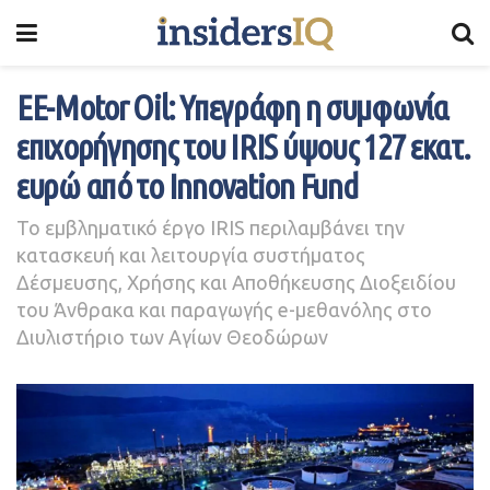
ΕΕ-Motor Oil: Υπεγράφη η συμφωνία
επιχορήγησης του IRIS ύψους 127 εκατ.
ευρώ από το Innovation Fund
Το εμβληματικό έργο IRIS περιλαμβάνει την
κατασκευή και λειτουργία συστήματος
Δέσμευσης, Χρήσης και Αποθήκευσης Διοξειδίου
του Άνθρακα και παραγωγής e-μεθανόλης στο
Διυλιστήριο των Αγίων Θεοδώρων