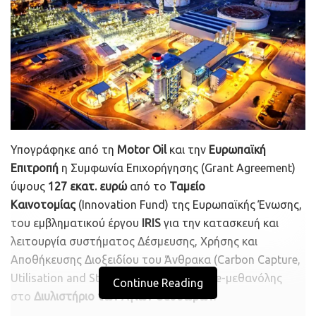
Υπογράφηκε από τη
Motor Oil
και την
Ευρωπαϊκή
Επιτροπή
η Συμφωνία Επιχορήγησης (Grant Agreement)
ύψους
127 εκατ. ευρώ
από το
Ταμείο
Καινοτομίας
(Innovation Fund) της Ευρωπαϊκής Ένωσης,
του εμβληματικού έργου
IRIS
για την κατασκευή και
λειτουργία συστήματος Δέσμευσης, Χρήσης και
Αποθήκευσης Διοξειδίου του Άνθρακα (Carbon Capture,
Utilisation and Storage) και παραγωγής e-μεθανόλης
Continue Reading
στο
Διυλιστήριο των Αγίων Θεοδώρων
.