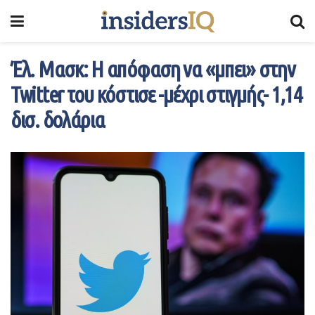
Έλ. Μασκ: Η απόφαση να «μπει» στην
Twitter του κόστισε -μέχρι στιγμής- 1,14
δισ. δολάρια