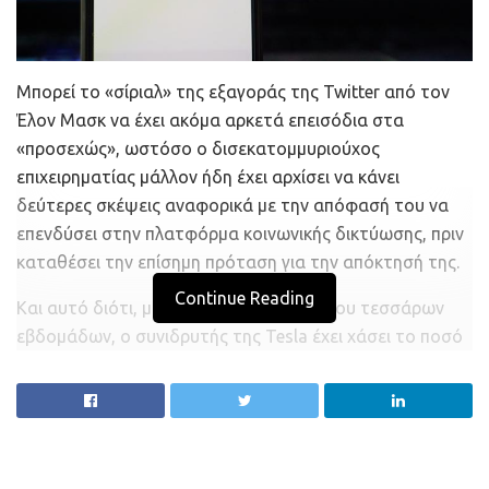
Μπορεί το «σίριαλ» της εξαγοράς της Twitter από τον
Έλον Μασκ να έχει ακόμα αρκετά επεισόδια στα
«προσεχώς», ωστόσο ο δισεκατομμυριούχος
επιχειρηματίας μάλλον ήδη έχει αρχίσει να κάνει
δεύτερες σκέψεις αναφορικά με την απόφασή του να
επενδύσει στην πλατφόρμα κοινωνικής δικτύωσης, πριν
καταθέσει την επίσημη πρόταση για την απόκτησή της.
Continue Reading
Και αυτό διότι, μέσα σε διάστημα περίπου τεσσάρων
εβδομάδων, ο συνιδρυτής της Tesla έχει χάσει το ποσό
του 1,1 δισ. δολαρίων, καθώς η μετοχή της Twitter στην
χρηματιστηριακή αγορά βρίσκεται πλέον αρκετά
χαμηλότερα τόσο από τα επίπεδα που αγόρασε τα
73,12 εκατ. «κομμάτια» (στο διάστημα από τα μέσα
Ιανουαρίου μέχρι τα μέσα Μαρτίου) όσο και από τα