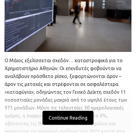
το 9,1% της Twitter.
Σημειώνεται πως η μετοχή της Twitter έχει χάσει
περισσότερο από 31% από το υψηλό των 51,7
δολαρίων της 25ης Απριλίου, όταν οι δύο πλευρές
συμφώνησαν να προχωρήσουν στην οριστικοποίηση της
συμφωνίας εξαγοράς έναντι 54,2 δολαρίων/μετοχή.
O Μάιος εξελίσσεται σχεδόν… καταστροφικά για το
Πηγή:
insider.gr
Χρηματιστήριο Αθηνών. Οι επενδυτές φοβούνται να
αναλάβουν πρόσθετο ρίσκο, ξεφορτώνονται άρον –
άρον τις μετοχές και στρέφονται σε ασφαλέστερα
«καταφύγια», οδηγώντας τον Γενικό Δείκτη σχεδόν 11
ποσοστιαίες μονάδες μακριά από το υψηλό έτους των
971 μονάδων. Μόνο τις τελευταίες 30 ημερολογιακές
ημέρες, η σωρευτική πτώση υπερβαίνει το 8%,
Continue Reading
σβήνοντας τις θετικές επιδόσεις του Απριλίου και
φέρνοντας το συνολικό ισοζύγιο του 2022 κοντά στο