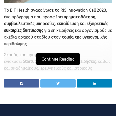
Το EIT Health ανακοίνωσε το RIS Innovation Call 2023,
ένα πρόγραμμα που προσφέρει
χρηματοδότηση,
συμβουλευτικές υπηρεσίες, εκπαίδευση και εξαιρετικές
ευκαιρίες δικτύωσης
για επιχειρήσεις και οργανισμούς με
σχέδια αρχικού σταδίου στον
τομέα της υγειονομικής
περίθαλψης
.
Σκοπός του προγράμματος είναι να
Continue Reading
ενισχύσει
Startups
και
μικρομεσαίες επιχειρήσεις
, καθώς
και ακαδημαϊκούς, ερευνητικούς και ιατρικούς
οργανισμούς, προκειμένου να αναπτύξουν προϊόντα και
υπηρεσίες που μετασχηματίζουν τα συστήματα υγείας
σε συγκεκριμένους τομείς ενδιαφέροντος.
Συγκεκριμένα, οι λύσεις θα πρέπει να εντάσσονται σε μία
από τις εξής βασικές θεματικές περιοχές που έχει
επιλέξει το
EIT Health: