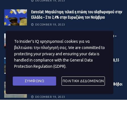
διαδικτυακό σεμινάριο το οποίο θα πραγματοποιηθεί
DECEMBER 19, 2023
στις
14 Σεπτεμβρίου 2022
, στις
12 το μεσημέρι
ώρα
Eurostat: Μεγαλύτερη τελικά η πτώση του πληθωρισμού στην
Ελλάδας.
Ελλάδα – Στο 2,4% στην Ευρωζώνη τον Νοέμβριο
DECEMBER 19, 2023
Εγγραφές για το σεμινάριο,
εδώ
.
Βonus 10 εκατ. ευρώ στους μετόχους της Γέφυρας Ρίου –
Η υποβολή αιτήσεων πραγματοποιείται έως τις
12
Αντιρρίου
Το Insider's IQ χρησιμοποιεί cookies για να
Οκτωβρίου 2022
.
βελτιώσει την πλοήγησή σας. We are committed to
DECEMBER 19, 2023
protecting your privacy and ensuring your data is
Πηγή:
startupper.gr
Εγκρίθηκε ο προϋπολογισμός του Δ. Αθηναίων – Στα 180,55
handled in compliance with the
General Data
εκατ. ευρώ το επενδυτικό πρόγραμμα του 2024
Protection Regulation (GDPR)
.
DECEMBER 19, 2023
ΣΥΜΦΩΝΩ
ΠΟΛΙΤΙΚΗ ΔΕΔΟΜΕΝΩΝ
Η κρίση στην Ερυθρά Θάλασσα μουδιάζει τις αγορές – Φόβοι
για το παγκόσμιο εμπόριο – Δίνει «σήμα» το πετρέλαιο
DECEMBER 19, 2023
ΔΗΜΟΦΙΛΗ ΑΡΘΡΑ ΜΗΝΑ