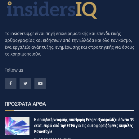
Ψυχική υγεία
και
υγεία εγκεφάλου
(Brain and Mental
Health)
Μεταδοτικές ασθένειες (Infectious Diseases)
To insidersiq.gr είναι πηγή επιχειρηματικής και επενδυτικής
Ενίσχυση της
υγιούς διαβίωσης
(Fostering Healthier
αρθρογραφίας και ειδήσεων από την Ελλάδα και όλο τον κόσμο,
Lives)
ένα εργαλείο ανάπτυξης, ενημέρωσης και στρατηγικής για όσους
το χρησιμοποιούν.
Αξιοποίηση
δεδομένων
πραγματικού κόσμου
(Harnessing Real-World Data)
Follow us
Κάθε κοινοπραξία που θα επιλεγεί για χρηματοδότηση,
θα λάβει συνολικά έως και
75 χιλ. ευρώ
για περαιτέρω
ανάπτυξη της προτεινόμενης λύσης, αλλά και
ΠΡΟΣΦΑΤΑ ΑΡΘΑ
συμβουλευτικές υπηρεσίες, εκπαίδευση και ευκαιρίες
δικτύωσης.
Η σουηδική νεοφυής επιχείρηση Exeger εξασφαλίζει δάνειο 35
εκατ. ευρώ από την ΕΤΕπ για τις αυτοφορτιζόμενες κυψέλες
Powerfoyle
Μπορείτε να παρακολουθήσετε το ενημερωτικό