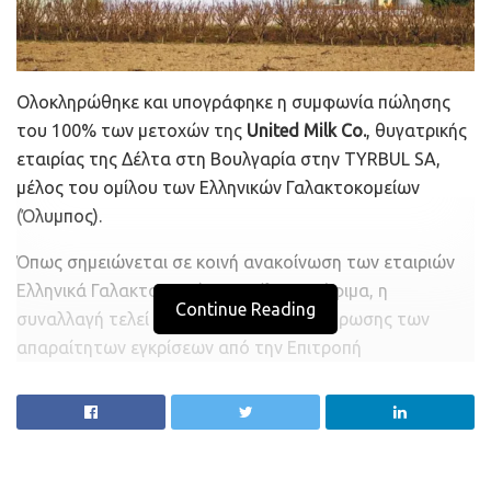
Ολοκληρώθηκε και υπογράφηκε η συμφωνία πώλησης
του 100% των μετοχών της
United Milk Co.
, θυγατρικής
εταιρίας της Δέλτα στη Βουλγαρία στην TYRBUL SA,
μέλος του ομίλου των Ελληνικών Γαλακτοκομείων
(Όλυμπος).
Όπως σημειώνεται σε κοινή ανακοίνωση των εταιριών
Ελληνικά Γαλακτοκομεία και Δέλτα Τρόφιμα, η
Continue Reading
συναλλαγή τελεί υπό την αίρεση ολοκλήρωσης των
απαραίτητων εγκρίσεων από την Επιτροπή
Ανταγωνισμού της Δημοκρατίας της Βουλγαρίας.
Η
UMC που εδρεύει στο Plovdiv της
Βουλγαρίας
αποτελεί ηγέτιδα δύναμη στον κλάδο των
γαλακτοκομικών στην αγορά της γείτονας χώρας με