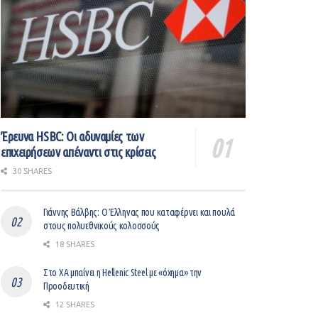
Έρευνα HSBC: Οι αδυναμίες των
επιχειρήσεων απέναντι στις κρίσεις
30 SHARES
Γιάννης Βάλβης: O Έλληνας που καταφέρνει και πουλά
στους πολυεθνικούς κολοσσούς
18 SHARES
Στο ΧΑ μπαίνει η Hellenic Steel με «όχημα» την
Προοδευτική
12 SHARES