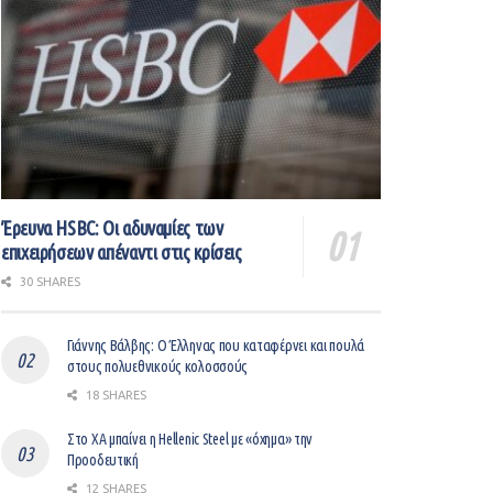
Έρευνα HSBC: Οι αδυναμίες των
επιχειρήσεων απέναντι στις κρίσεις
30 SHARES
Γιάννης Βάλβης: O Έλληνας που καταφέρνει και πουλά
στους πολυεθνικούς κολοσσούς
18 SHARES
Στο ΧΑ μπαίνει η Hellenic Steel με «όχημα» την
Προοδευτική
12 SHARES