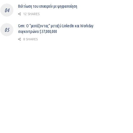
Βελτίωση του επιχειρείν με ψηφιοποίηση
12 SHARES
Gem: Ο “μεσάζοντας” μεταξύ LinkedIn και Workday
συγκεντρώνει $37,000,000
8 SHARES