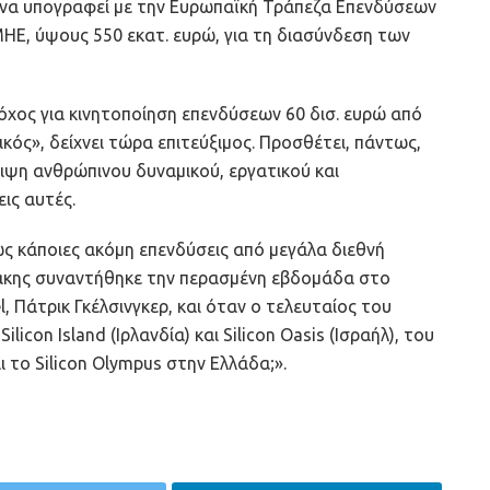
 να υπογραφεί με την Ευρωπαϊκή Τράπεζα Επενδύσεων
ΗΕ, ύψους 550 εκατ. ευρώ, για τη διασύνδεση των
τόχος για κινητοποίηση επενδύσεων 60 δισ. ευρώ από
ός», δείχνει τώρα επιτεύξιμος. Προσθέτει, πάντως,
ειψη ανθρώπινου δυναμικού, εργατικού και
ις αυτές.
ς κάποιες ακόμη επενδύσεις από μεγάλα διεθνή
κης συναντήθηκε την περασμένη εβδομάδα στο
, Πάτρικ Γκέλσινγκερ, και όταν ο τελευταίος του
ilicon Island (Ιρλανδία) και Silicon Oasis (Ισραήλ), του
ι το Silicon Olympus στην Ελλάδα;».