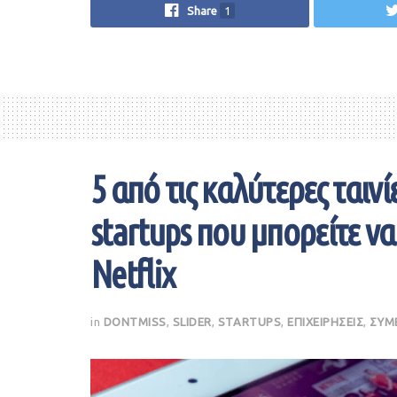
Share
1
5 από τις καλύτερες ταινίε
startups που μπορείτε 
Netflix
in
DONTMISS
,
SLIDER
,
STARTUPS
,
ΕΠΙΧΕΙΡΗΣΕΙΣ
,
ΣΥΜ