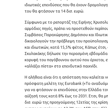
ιδιωτικές επενδύσεις που θα έχουν δρομολογη
του θα φτάσουν τα 14 δισ. ευρώ.
Σύμφωνα με το ρεπορτάζ της Ειρήνης Χρυσολω
αρμόδιες πηγές, πρέπει να προστεθούν περίπο
Συμβάσεις Παραχώρησης Δημόσιου και Ιδιωτικο
δικαιολογούν την πρόβλεψη του προϋπολογισ
και ιδιωτικών, κατά 15,5% φέτος. Κάπως έτσ
Σκυλακάκης δήλωσε την περασμένη εβδομάδα ότ
κορυφή του παγόβουνου αυτού που έρχεται, εν
«αλλάξει πίστα» στο επενδυτικό παιχνίδι.
Η αλήθεια είναι ότι η απόσταση που καλείται 
πρόσφατη μελέτη της Eurobank («Το αναδυόμε
για να φτάσουν οι επενδύσεις στην Ελλάδα το
αύξησή τους κατά 8% έως το 2031. Ετσι, θα μπ
δισ. ευρώ της προηγούμενης 12ετίας της κρίση