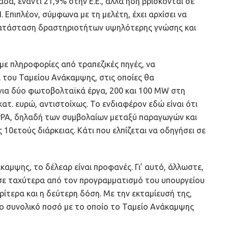
α, έναντι 21,9% στην Ε.Ε., αλλά ήδη βρίσκονται σε
 Επιπλέον, σύμφωνα με τη μελέτη, έχει αρχίσει να
γκατάσταση δραστηριοτήτων υψηλότερης γνώσης και
ε πληροφορίες από τραπεζικές πηγές, να
 του Ταμείου Ανάκαμψης, στις οποίες θα
 για δύο φωτοβολταϊκά έργα, 200 και 100 MW στη
κατ. ευρώ, αντιστοίχως. Το ενδιαφέρον εδώ είναι ότι
ΡΡΑ, δηλαδή των συμβολαίων μεταξύ παραγωγών και
0ετούς διάρκειας. Κάτι που ελπίζεται να οδηγήσει σε
καμψης, το δέλεαρ είναι προφανές. Γι’ αυτό, άλλωστε,
σε ταχύτερα από τον προγραμματισμό του υπουργείου
ίτερα και η δεύτερη δόση. Με την εκταμίευσή της,
το συνολικό ποσό με το οποίο το Ταμείο Ανάκαμψης