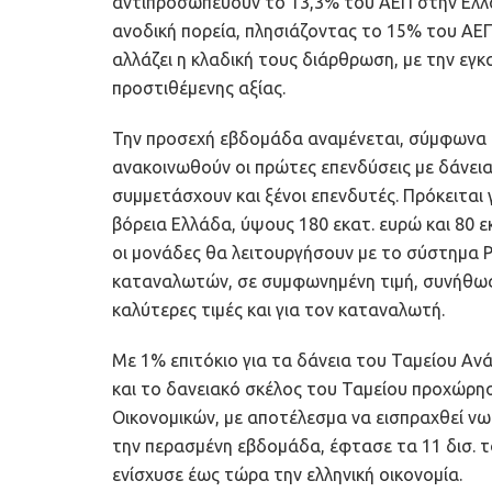
αντιπροσωπεύουν το 13,3% του ΑΕΠ στην Ελλάδ
ανοδική πορεία, πλησιάζοντας το 15% του ΑΕΠ.
αλλάζει η κλαδική τους διάρθρωση, με την ε
προστιθέμενης αξίας.
Την προσεχή εβδομάδα αναμένεται, σύμφωνα μ
ανακοινωθούν οι πρώτες επενδύσεις με δάνεια
συμμετάσχουν και ξένοι επενδυτές. Πρόκειται
βόρεια Ελλάδα, ύψους 180 εκατ. ευρώ και 80 ε
οι μονάδες θα λειτουργήσουν με το σύστημα 
καταναλωτών, σε συμφωνημένη τιμή, συνήθως 1
καλύτερες τιμές και για τον καταναλωτή.
Με 1% επιτόκιο για τα δάνεια του Ταμείου Ανά
και το δανειακό σκέλος του Ταμείου προχώρη
Οικονομικών, με αποτέλεσμα να εισπραχθεί νωρ
την περασμένη εβδομάδα, έφτασε τα 11 δισ. 
ενίσχυσε έως τώρα την ελληνική οικονομία.