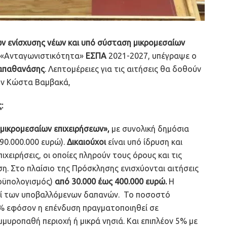
ν ενίσχυσης νέων και υπό σύσταση μικρομεσαίων
 «Ανταγωνιστικότητα»
ΕΣΠΑ
2021-2027, υπέγραψε ο
απαθανάσης
. Λεπτομέρειες για τις αιτήσεις θα δοθούν
ον Κώστα Βαμβακά,
:
ν μικρομεσαίων επιχειρήσεων»,
με συνολική δημόσια
90.000.000 ευρώ).
Δικαιούχοι
είναι υπό ίδρυση και
ιχειρήσεις, οι οποίες πληρούν τους όρους και τις
η. Στο πλαίσιο της Πρόσκλησης ενισχύονται αιτήσεις
οϋπολογισμός)
από 30.000 έως 400.000 ευρώ.
Η
πί των υποβαλλόμενων δαπανών. Το ποσοστό
% εφόσον η επένδυση πραγματοποιηθεί σε
μυροπαθή περιοχή ή μικρά νησιά. Και επιπλέον 5% με