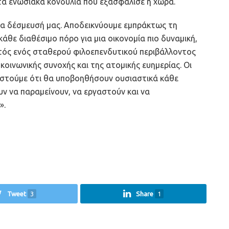
τα ενωσιακά κονδύλια που εξασφάλισε η χώρα.
ια δέσμευσή μας. Αποδεικνύουμε εμπράκτως τη
άθε διαθέσιμο πόρο για μια οικονομία πιο δυναμική,
ντός ενός σταθερού φιλοεπενδυτικού περιβάλλοντος
οινωνικής συνοχής και της ατομικής ευημερίας. Οι
πιστούμε ότι θα υποβοηθήσουν ουσιαστικά κάθε
υν να παραμείνουν, να εργαστούν και να
».
Tweet
3
Share
1