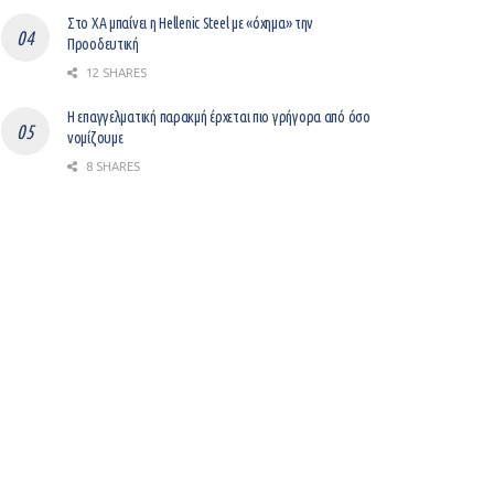
Στο ΧΑ μπαίνει η Hellenic Steel με «όχημα» την
Προοδευτική
12 SHARES
Η επαγγελματική παρακμή έρχεται πιο γρήγορα από όσο
νομίζουμε
8 SHARES