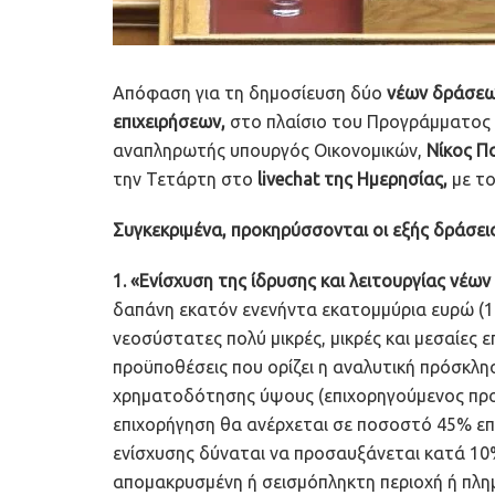
Απόφαση για τη δημοσίευση δύο
νέων δράσεω
επιχειρήσεων,
στο πλαίσιο του Προγράμματος
αναπληρωτής υπουργός Οικονομικών,
Νίκος Π
την Τετάρτη στο
livechat της Ημερησίας,
με τ
Συγκεκριμένα, προκηρύσσονται οι εξής δράσεις
1. «Ενίσχυση της ίδρυσης και λειτουργίας νέω
δαπάνη εκατόν ενενήντα εκατομμύρια ευρώ (1
νεοσύστατες πολύ μικρές, μικρές και μεσαίες επ
προϋποθέσεις που ορίζει η αναλυτική πρόσκλησ
χρηματοδότησης ύψους (επιχορηγούμενος πρ
επιχορήγηση θα ανέρχεται σε ποσοστό 45% ε
ενίσχυσης δύναται να προσαυξάνεται κατά 10
απομακρυσμένη ή σεισμόπληκτη περιοχή ή πλημ