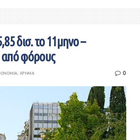
85 δισ. το 11μηνο –
 από φόρους
0
ΚΟΝΟΜΙΑ
,
ΧΡΗΜΑ