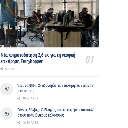
Νέα χρηματοδότηση 2,6 εκ. για τη νεοφυή
επιχείρηση Ferryhopper
9 SHARES
Έρευνα HSBC: Οι αδυναμίες των επιχειρήσεων απέναντι
στις κρίσεις
30 SHARES
Γιάννης Βάλβης: O Έλληνας που καταφέρνει και πουλά
στους πολυεθνικούς κολοσσούς
18 SHARES