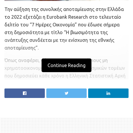
Την αύξηση της συνολικής αποταμίευσης στην Ελλάδα
το 2022 εξετάζει η Eurobank Research στο τελευταίο
δελτίο του “7 Ημέρες Οικονομία” που έδωσε σήμερα
στη δημοσιότητα με τίτλο “Η βιωσιμότητα της
ανάπτυξης συνδέεται με την ενίσχυση της εθνικής
αποταμίευσης”.
Όπως αναφέρει, σύμφωνα με τους ετήσιους μη
Continue Reading
χρηματοοικονομικούς λογαριασμούς θεσμικών τομέων
που δημοσιεύει κάθε χρόνο η Ελληνική Στατιστική Αρχή
(ΕΛΣΤΑΤ), λογαριασμών που αποτυπώνουν το κύκλωμα
παραγωγής-εισοδήματος-δαπάνης (circular flow model)
της χώρας, η
συνολική ακαθάριστη αποταμίευση (gross
saving) στην ελληνική οικονομία το 2022 αυξήθηκε στα
€21,8 δισεκ. από €16,5 δισεκ. το 2021
.
Ως ποσοστό του ονομαστικού Ακαθάριστου Εγχώριου