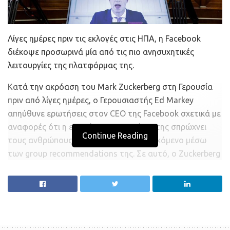
Λίγες ημέρες πριν τις εκλογές στις ΗΠΑ, η Facebook
διέκοψε προσωρινά μία από τις πιο ανησυχητικές
λειτουργίες της πλατφόρμας της.
Κατά την ακρόαση του Mark Zuckerberg στη Γερουσία
πριν από λίγες ημέρες, ο Γερουσιαστής Ed Markey
απηύθυνε ερωτήσεις στον CEO της Facebook σχετικά με
αναφορές ότι η εταιρία του εις γνώσιν της σπρώχνει
Continue Reading
τους ανθρώπους προς πιο ακραίο περιεχόμενο μέσω
των group recommendations της. Σε αυτό, ο Zuckerberg
απάντησε ότι η εταιρία έχει απενεργοποιήσει αυτήν τη
λειτουργία για συγκεκριμμένα groups – κάτι που δεν είχε
ανακοινωθεί μέχρι τώρα. Όπως διευκρίνισε, έχει γίνει
προσωρινή παύση προτάσεων για συμμετοχή σε groups
που αφορούν σε πολιτικό περιεχόμενο και κοινωνικά