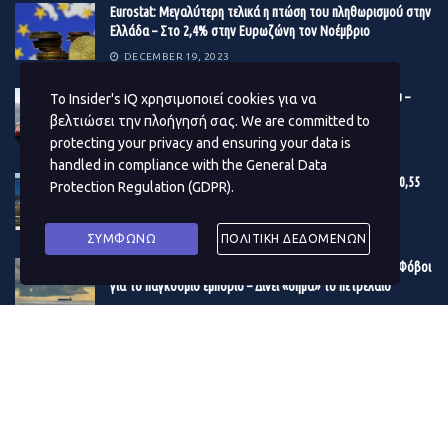
Eurostat: Μεγαλύτερη τελικά η πτώση του πληθωρισμού στην
Ευρώπη. Ήδη άλλωστε υπάρχει έντονη ανησυχία για
Ελλάδα – Στο 2,4% στην Ευρωζώνη τον Νοέμβριο
δεύτερο κύμα σε Ευρώπη και Ασία.
DECEMBER 19, 2023
Βonus 10 εκατ. ευρώ στους μετόχους της Γέφυρας Ρίου –
Το Insider's IQ χρησιμοποιεί cookies για να
Αντιρρίου
βελτιώσει την πλοήγησή σας. We are committed to
protecting your privacy and ensuring your data is
DECEMBER 19, 2023
handled in compliance with the
General Data
Εγκρίθηκε ο προϋπολογισμός του Δ. Αθηναίων – Στα 180,55
Protection Regulation (GDPR)
.
εκατ. ευρώ το επενδυτικό πρόγραμμα του 2024
DECEMBER 19, 2023
ΣΥΜΦΩΝΩ
ΠΟΛΙΤΙΚΗ ΔΕΔΟΜΕΝΩΝ
Η κρίση στην Ερυθρά Θάλασσα μουδιάζει τις αγορές – Φόβοι
για το παγκόσμιο εμπόριο – Δίνει «σήμα» το πετρέλαιο
DECEMBER 19, 2023
ΔΗΜΟΦΙΛΗ ΑΡΘΡΑ ΜΗΝΑ