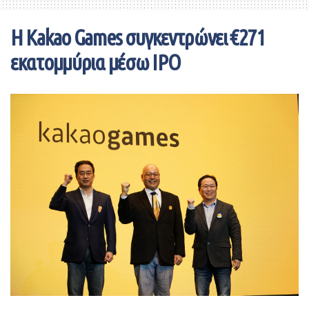
της έγκρισης».
Η Kakao Games συγκεντρώνει €271
Σύμφωνα με το σημείωμα των ειδικών της επενδυτικής
εκατομμύρια μέσω IPO
τράπεζας, η διαδικασία ανοίγματος των σχολείων,
ειδικά στις Ηνωμένες Πολιτείες, θα χαρακτηριστεί από
«κακές εκκινήσεις» και αυτό ίσως να επιβαρύνει τις
αγορές.
«Τα στοιχεία μέχρι στιγμής δείχνουν ότι έχει προβλεφθεί
η διαδικασία ανοίγματος των σχολείων, χωρίς ωστόσο
να έχει προβλεφθεί μεγάλη αύξηση στη μετάδοση του
ιού», αναφέρεται στην έκθεση της επενδυτικής
τράπεζας.
Επίσης, η ολοκλήρωση των αμερικανικών εκλογών στις
αρχές Νοεμβρίου αναμένεται να δώσει στους επενδυτές
μία πιο ξεκάθαρη εικόνα, κυρίως σε ό,τι αφορά στην
πορεία των σχέσεων της Ουάσιγκτον με το Πεκίνο. Η