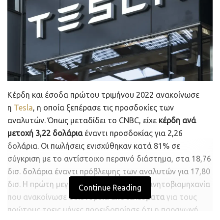
στην ηλεκτροκίνηση και την προετοιμασία για νέα
ανάπτυξη.
Η προσέγγιση Honda
Ως ο μεγαλύτερος κατασκευαστής μονάδων ισχύος
στον κόσμο με ετήσιες πωλήσεις περίπου 30 εκατ.
προϊόντων κινητικότητας, συμπεριλαμβανομένων
Kέρδη και έσοδα πρώτου τριμήνου 2022 ανακοίνωσε
μοτοσυκλετών, αυτοκινήτων, προϊόντων ηλεκτρικής
η
Tesla
, η οποία ξεπέρασε τις προσδοκίες των
ενέργειας, εξωλέμβιων μηχανών και αεροσκαφών, η
αναλυτών. Όπως μεταδίδει το CNBC, είχε
κέρδη ανά
Honda στοχεύει να επιτύχει ανθρακική ουδετερότητα
μετοχή 3,22 δολάρια
έναντι προσδοκίας για 2,26
για όλα τα προϊόντα και τις εταιρικές δραστηριότητες
δολάρια. Οι πωλήσεις ενισχύθηκαν κατά 81% σε
στις οποίες συμμετέχει μέχρι το 2050, προσπαθώντας
σύγκριση με το αντίστοιχο περσινό διάστημα, στα 18,76
να εξαλείψει τις εκπομπές άνθρακα από τις πηγές
δισ. δολάρια έναντι πρόβλεψης των αναλυτών για 17,80
ενέργειας σε μία ευρεία ποικιλία προϊόντων. Για το
δισ. Η πρώτη μεγάλη αμερικανική αυτοκινητοβιομηχανία
Continue Reading
σκοπό αυτό, η Honda πιστεύει ότι είναι απαραίτητη μία
που ανακοίνωσε
οικονομικά αποτελέσματα
για τους
πολύπλευρη και πολυδιάστατη προσέγγιση, και όχι απλά
πρώτους τρεις μήνες προειδοποίησε ότι η παραγωγή