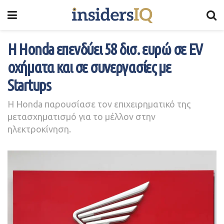
Η Honda επενδύει 58 δισ. ευρώ σε EV
οχήματα και σε συνεργασίες με
Startups
Η Honda παρουσίασε τον επιχειρηματικό της
μετασχηματισμό για το μέλλον στην
ηλεκτροκίνηση.