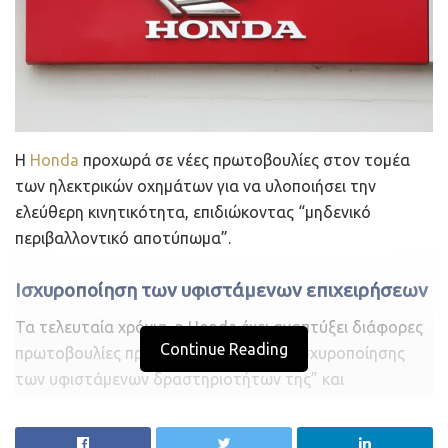
Η
Honda
προχωρά σε νέες πρωτοβουλίες στον τομέα
των ηλεκτρικών οχημάτων για να υλοποιήσει την
ελεύθερη κινητικότητα, επιδιώκοντας “μηδενικό
περιβαλλοντικό αποτύπωμα”.
Ισχυροποίηση των υφιστάμενων επιχειρήσεων
Τα τελευταία χρόνια, η Honda έχει αναπτύξει διάφορες
Continue Reading
πρωτοβουλίες προς την κατεύθυνση “ισχυροποίησης
των υφιστάμενων δραστηριοτήτων της” και
“προετοιμασίας για νέα ανάπτυξη” και οι πρωτοβουλίες
αυτές έχουν αρχίσει να δείχνουν θετικά αποτελέσματα