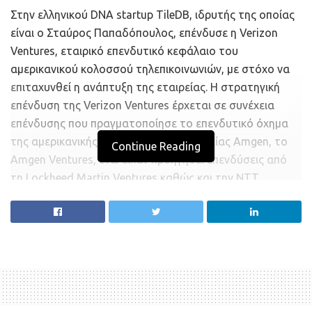
Στην ελληνικού DNA startup TileDB, ιδρυτής της οποίας
είναι ο Σταύρος Παπαδόπουλος, επένδυσε η Verizon
Ventures, εταιρικό επενδυτικό κεφάλαιο του
αμερικανικού κολοσσού τηλεπικοινωνιών, με στόχο να
επιταχυνθεί η ανάπτυξη της εταιρείας. Η στρατηγική
επένδυση της Verizon Ventures έρχεται σε συνέχεια
επένδυσης που πραγματοποίησε το επενδυτικό όχημα
της αμερικανικής φαρμακευτικης εταιρείας Amgen, το
Continue Reading
Amgen Ventures, ενώ είχαν προηγηθεί επενδύσεις από
τη Lockheed Martin Ventures καθώς και την NTT
Docomo Ventures, ένα από τα μεγαλύτερα επενδυτικά
κεφάλαια στην Ιαπωνία.
Παράλληλα, στην εταιρεία έχει επενδύσει και το
ελληνικό επενδυτικό κεφάλαιο Big Pi Ventures. Η
εταιρεία έχει αναπτύξει μια βάση δεδομένων, η οποία,
σε αντίθεση με τις παραδοσιακές, μπορεί να