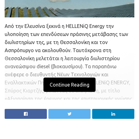
Από την Ελευσίνα ξεκινά η HELLENiQ Energy την
υλοποίηση των επενδύσεων πράσινης μετάβασης των
διυλιστηρίων της, με τη Θεσσαλονίκη και τον
Ασπρόπυργο να ακολουθούν. Ταυτόχρονα στη
Θεσσαλονίκη μελετάται η λειτουργία διυλιστηρίου
ανανεώσιμου diesel (βιοκαυσίμου). Τα παραπάνω
ανέφερε ο διευθυντής Νέων Τεχνολογιών και
Εναλλακτικών Πηγών Ενέργειας της HELLENiQ ENERGY,
Continue Reading
Σπύρος Κιαρτζής, μιλώντας σε εκδήλωση, με τίτλο
«Αξιοποίηση της έρευνας και της επιστημονικής γνώσης
στη βιομηχανία», που συνδιοργάνωσε ο Όμιλος με το
Αριστοτέλειο Πανεπιστήμιο Θεσσαλονίκης, για τη
χορήγηση υποτροφιών σε νέους επιστήμονες.
«Ο Όμιλος στοχεύει να επιδιώξει έναν στρατηγικό