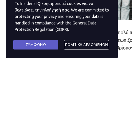
Το Insider's IQ χρησιμοποιεί cookies για να
βελτιώσει την πλοήγησή σας. We are committed to
protecting your privacy and ensuring your data is
handled in compliance with the
General Data
Protection Regulation (GDPR)
.
Ο κόσμος των πράξεων πληρωμών είναι πολύ πι
βρίσκεται εκτός της διαδικασίας. Αντιμετωπί
ΣΥΜΦΩΝΩ
ΠΟΛΙΤΙΚΗ ΔΕΔΟΜΕΝΩΝ
λογισμικού, πολλές οικονομικές ομάδες βρίσκ
αδικαιολόγητα αγχωμένες.
Είναι κάτι που οι συνιδρυτές Daniel Yubi και
Με βάση την εμπειρία τους, το δίδυμο δημιού
εργασιών πληρωμών και την αυτοματοποίηση 
οικονομία του διαδικτύου.