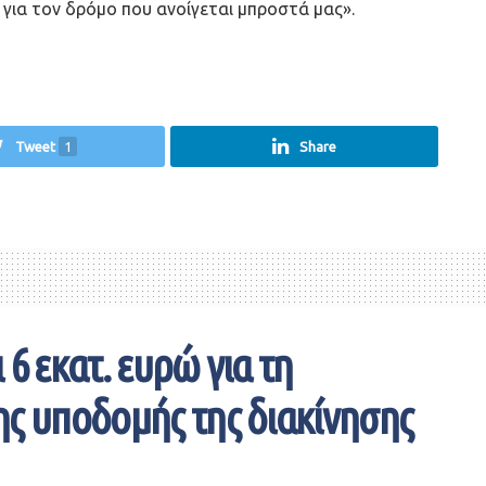
 για τον δρόμο που ανοίγεται μπροστά μας».
Tweet
1
Share
6 εκατ. ευρώ για τη
ης υποδομής της διακίνησης