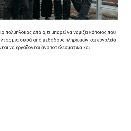
ο πολύπλοκος από ό,τι μπορεί να νομίζει κάποιος που
ζοντας μια σειρά από μεθόδους πληρωμών και εργαλεία
ονται να εργάζονται αναποτελεσματικά και
 Raz Musca ανακάλυψαν ενώ εργάζονταν στην Checkout.
ργησε το Payable – για τον εξορθολογισμό των
των τραπεζικών μεταφορών των επιχειρήσεων για την