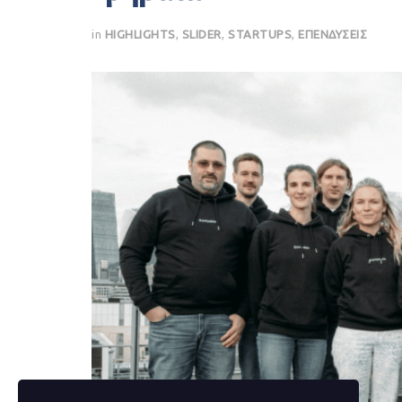
in
HIGHLIGHTS
,
SLIDER
,
STARTUPS
,
ΕΠΕΝΔΥΣΕΙΣ