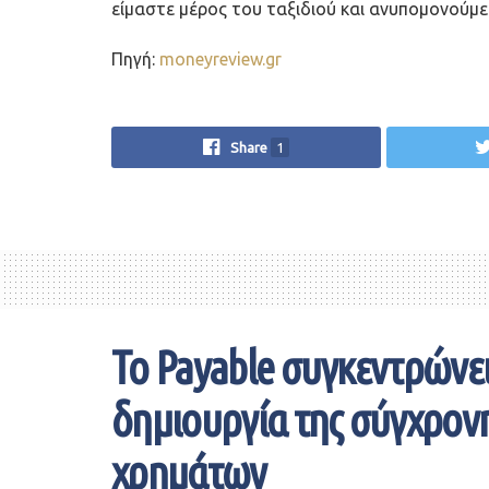
είμαστε μέρος του ταξιδιού και ανυπομονούμε
Πηγή:
moneyreview.gr
Share
1
Το Payable συγκεντρώνει 
δημιουργία της σύγχρον
χρημάτων