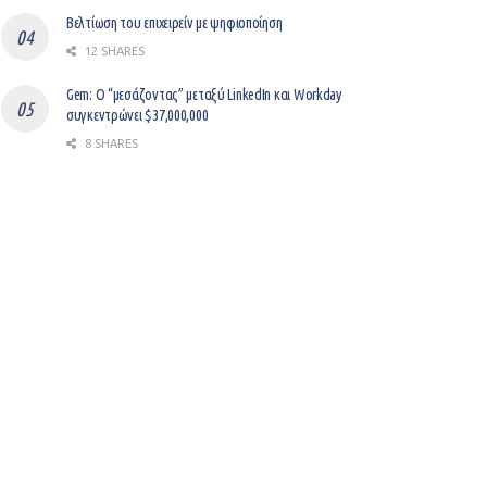
Βελτίωση του επιχειρείν με ψηφιοποίηση
12 SHARES
Gem: Ο “μεσάζοντας” μεταξύ LinkedIn και Workday
συγκεντρώνει $37,000,000
8 SHARES