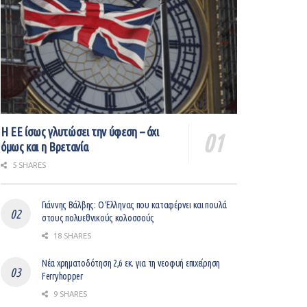
Η ΕΕ ίσως γλυτώσει την ύφεση – όχι
όμως και η Βρετανία
5 SHARES
Γιάννης Βάλβης: O Έλληνας που καταφέρνει και πουλά
στους πολυεθνικούς κολοσσούς
18 SHARES
Νέα χρηματοδότηση 2,6 εκ. για τη νεοφυή επιχείρηση
Ferryhopper
9 SHARES