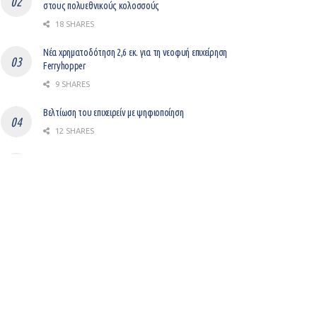
στους πολυεθνικούς κολοσσούς
18 SHARES
Νέα χρηματοδότηση 2,6 εκ. για τη νεοφυή επιχείρηση
Ferryhopper
9 SHARES
Βελτίωση του επιχειρείν με ψηφιοποίηση
12 SHARES
Gem: Ο “μεσάζοντας” μεταξύ LinkedIn και Workday
συγκεντρώνει $37,000,000
8 SHARES