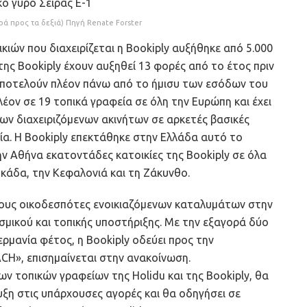
ρά προς τα δεξιά) Πηγή Renate Forster
κιών που διαχειρίζεται η Bookiply αυξήθηκε από 5.000
 της Bookiply έχουν αυξηθεί 13 φορές από το έτος πριν
Αποτελούν πλέον πάνω από το ήμισυ των εσόδων του
λέον σε 19 τοπικά γραφεία σε όλη την Ευρώπη και έχει
των διαχειριζόμενων ακινήτων σε αρκετές βασικές
αλία. Η Bookiply επεκτάθηκε στην Ελλάδα αυτό το
την Αθήνα εκατοντάδες κατοικίες της Bookiply σε όλα
υκάδα, την Κεφαλονιά και τη Ζάκυνθο.
τους οικοδεσπότες ενοικιαζόμενων καταλυμάτων στην
μικού και τοπικής υποστήριξης. Με την εξαγορά δύο
ρμανία φέτος, η Bookiply οδεύει προς την
CH», επισημαίνεται στην ανακοίνωση.
 τοπικών γραφείων της Holidu και της Bookiply, θα
υξη στις υπάρχουσες αγορές και θα οδηγήσει σε