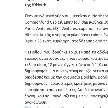
της 83North.
Στον επενδυτικό γύρο συμμετείχαν οι Northzone
Commonfund Capital. Επιπλέον, σημειώθηκε ι
Prime Ventures, EQT Ventures, coparion, Senovo
Hitchen. Αυτός ο γύρος περιλαμβάνει επίσης έν
ύψους 25 εκατ. ευρώ χρηματοδότησης από την Cl
«Η Holidu, που ιδρύθηκε το 2014 από τα αδέλφι
ταχέως αναπτυσσόμενη πλατφόρμα κρατήσεων γ
τελευταίους 12 μήνες άγγιξε πάνω από 110 εκατ
δημιουργήσει μια συνεργατική και εξαιρετικά 
οικοδεσπότες με την ονομασία Bookiply. Βοη
δημιουργούν περισσότερες κρατήσεις με λιγότε
εμπειρία για τους επισκέπτες. Αυτό επιτυγχάν
λογισμικού που συνδυάζεται με την υποστήριξ
ανακοίνωση.