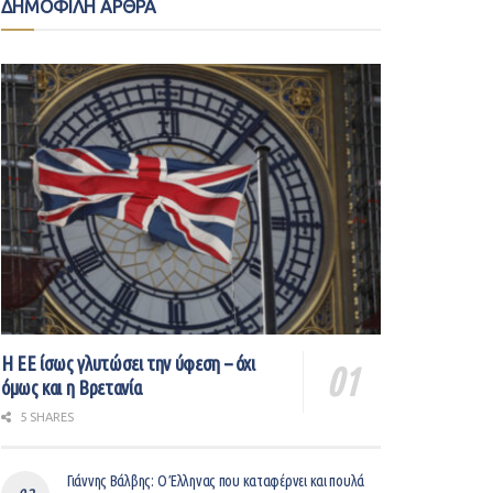
ΔΗΜΟΦΙΛΗ ΑΡΘΡΑ
Η ΕΕ ίσως γλυτώσει την ύφεση – όχι
όμως και η Βρετανία
5 SHARES
Γιάννης Βάλβης: O Έλληνας που καταφέρνει και πουλά