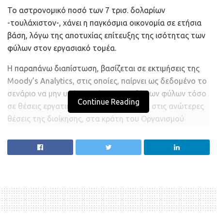
Το αστρονομικό ποσό των 7 τρισ. δολαρίων
-τουλάχιστον-, χάνει η παγκόσμια οικονομία σε ετήσια
βάση, λόγω της αποτυχίας επίτευξης της ισότητας των
φύλων στον εργασιακό τομέα.
Η παραπάνω διαπίστωση, βασίζεται σε εκτιμήσεις της
Moody’s Analytics, στις οποίες, παίρνει ως δεδομένο το
σενάριο να μην υπάρχει χάσμα μεταξύ των φύλων τόσο
Continue Reading
σε θέσεις εργατικού δυναμικού, όσο και στις ανώτερες
θέσεις της διοίκησης, στα κράτη του Οργανισμού
Οικονομικής Συνεργασίας και Ανάπτυξης.
Ωστόσο τα στοιχεία δείχνουν ότι οι μισθολογικές
ανισότητες μεταξύ γυναικών και ανδρών στις 38 χώρες
του ΟΟΣΑ δεν μειώνονται.
Μια πρόσφατη έκθεση του Pew Research Center
διαπίστωσε ότι η ισοτιμία των αμοιβών έχει παραμείνει