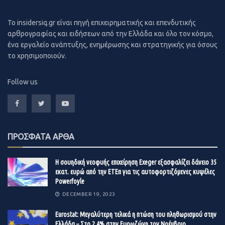
νεοσύστατων επιχειρήσεων, είναι σημαντικό να
To insidersiq.gr είναι πηγή επιχειρηματικής και επενδυτικής
λαμβάνεται υπόψη τόσο η τέχνη όσο και η επιστήμη της
αρθρογραφίας και ειδήσεων από την Ελλάδα και όλο τον κόσμο,
αποτίμησης.
ένα εργαλείο ανάπτυξης, ενημέρωσης και στρατηγικής για όσους
το χρησιμοποιούν.
Επιπλέον, είναι σημαντικό να ληφθεί υπόψη το μέγεθος/
Follow us
η κατάσταση της αγοράς και ο κλάδος στον οποίο
δραστηριοποιείται η νεοφυής επιχείρηση.
ΠΡΟΣΦΑΤΑ ΑΡΘΑ
Υπάρχουν διάφορες μέθοδοι που μπορούν να
χρησιμοποιήσουν οι ιδρυτές και οι επενδυτές για να
Η σουηδική νεοφυής επιχείρηση Exeger εξασφαλίζει δάνειο 35
εκατ. ευρώ από την ΕΤΕπ για τις αυτοφορτιζόμενες κυψέλες
προσδιορίσουν την αποτίμηση της νεοσύστατης
Powerfoyle
επιχείρησης. Ακολουθούν δέκα συχνά
DECEMBER 19, 2023
χρησιμοποιούμενες μέθοδοι:
Eurostat: Μεγαλύτερη τελικά η πτώση του πληθωρισμού στην
Ελλάδα – Στο 2,4% στην Ευρωζώνη τον Νοέμβριο