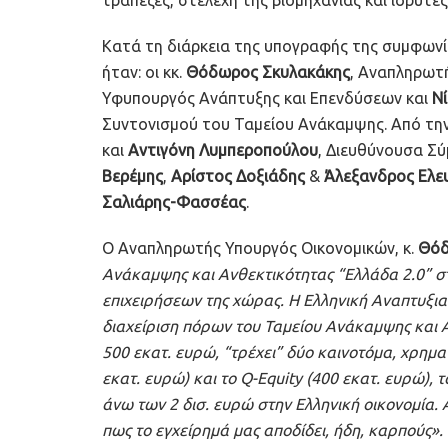
Κατά τη διάρκεια της υπογραφής της συμφωνίας
ήταν: οι κκ.
Θόδωρος Σκυλακάκης
, Αναπληρωτ
Υφυπουργός Ανάπτυξης και Επενδύσεων και
Ν
Συντονισμού του Ταμείου Ανάκαμψης. Από την
και
Αντιγόνη Λυμπεροπούλου
, Διευθύνουσα Σύμ
Βερέμης
,
Αρίστος Δοξιάδης
&
Άλεξανδρος Ελε
Σαλιάρης-Φασσέας
.
Ο Αναπληρωτής Υπουργός Οικονομικών, κ.
Θόδ
Ανάκαμψης και Ανθεκτικότητας “Ελλάδα 2.0” στ
επιχειρήσεων της χώρας. Η Ελληνική Αναπτυξ
διαχείριση πόρων του Ταμείου Ανάκαμψης και Α
500 εκατ. ευρώ, “τρέχει” δύο καινοτόμα, χρημα
εκατ. ευρώ) και το Q-Equity (400 εκατ. ευρώ),
άνω των 2 δισ. ευρώ στην Ελληνική οικονομία. 
πως το εγχείρημά μας αποδίδει, ήδη, καρπούς».