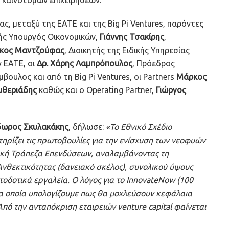
, μεταξύ της ΕΑΤΕ και της Big Pi Ventures, παρόντες
ής Υπουργός Οικονομικών,
Γιάννης Τσακίρης
,
ίκος Μαντζούφας
, Διοικητής της Ειδικής Υπηρεσίας
 ΕΑΤΕ, οι
Δρ. Χάρης Λαμπρόπουλος
, Πρόεδρος
βουλος και από τη Big Pi Ventures, οι Partners
Μάρκος
υθεριάδης
καθώς και ο Operating Partner,
Γιώργος
ωρος Σκυλακάκης
, δήλωσε:
«Το Εθνικό Σχέδιο
ηρίζει τις πρωτοβουλίες για την ενίσχυση των νεοφυών
ιακή Τράπεζα Επενδύσεων, αναλαμβάνοντας τη
νθεκτικότητας (δανειακό σκέλος), συνολικού ύψους
τοδοτικά εργαλεία. Ο λόγος για το InnovateNow (100
 τα οποία υπολογίζουμε πως θα μοχλεύσουν κεφάλαια
Από την ανταπόκριση εταιρειών venture capital φαίνεται