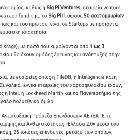
αινοτομίας, καθώς η
Big Pi
Ventures
, εταιρεία venture
δεύτερο fund της, το
Big Pi II
, ύψους
50 εκατομμυρίων
όπως και του πρώτου, είναι σε Startups με προϊόντα
νευματική ιδιοκτησία.
eed stage), με ποσά που κυμαίνονται από
1 ως 3
λακίου θα έχουν ομάδες έρευνας και ανάπτυξης στην
ρά.
α, με εταιρείες όπως η TileDB, η Intelligencia και η
Συνολικά, εννέα εταιρείες του χαρτοφυλακίου έχουν,
η Intel, η Lockheed Martin και το Πανεπιστήμιο της
εγάλο πολυεθνικό όμιλο.
ική Αναπτυξιακή Τράπεζα Επενδύσεων ΑΕ (ΕΑΤΕ, π.
καμψης και Ανθεκτικότητας «Ελλάδα 2.0» μέσω του
όμη, 25 ιδιώτες επενδυτές, μεταξύ των οποίων,
ς καινοτόμων επιχειρήσεων.