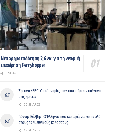
Νέα χρηματοδότηση 2,6 εκ. για τη νεοφυή
επιχείρηση Ferryhopper
9 SHARES
Έρευνα HSBC: Οι αδυναμίες των επιχειρήσεων απέναντι
στις κρίσεις
30 SHARES
Γιάννης Βάλβης: O Έλληνας που καταφέρνει και πουλά
στους πολυεθνικούς κολοσσούς
18 SHARES