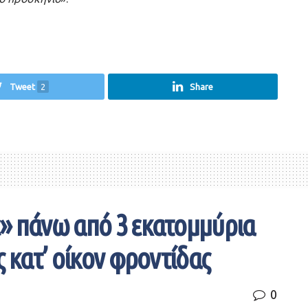
Tweet
2
Share
» πάνω από 3 εκατομμύρια
ς κατ’ οίκον φροντίδας
0