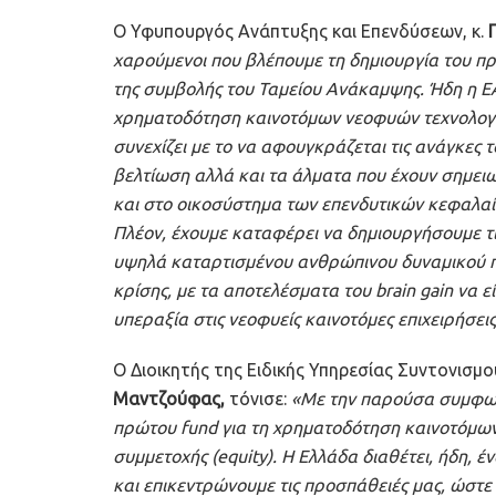
Ο Υφυπουργός Ανάπτυξης και Επενδύσεων, κ.
Γ
χαρούμενοι που βλέπουμε τη δημιουργία του 
της συμβολής του Ταμείου Ανάκαμψης. Ήδη η ΕΑΤ
χρηματοδότηση καινοτόμων νεοφυών τεχνολογ
συνεχίζει με το να αφουγκράζεται τις ανάγκες 
βελτίωση αλλά και τα άλματα που έχουν σημειω
και στο οικοσύστημα των επενδυτικών κεφαλαί
Πλέον, έχουμε καταφέρει να δημιουργήσουμε τ
υψηλά καταρτισμένου ανθρώπινου δυναμικού πο
κρίσης, με τα αποτελέσματα του brain gain να 
υπεραξία στις νεοφυείς καινοτόμες επιχειρήσεις
Ο Διοικητής της Ειδικής Υπηρεσίας Συντονισμ
Μαντζούφας,
τόνισε:
«Με την παρούσα συμφωνί
πρώτου fund για τη χρηματοδότηση καινοτόμων
συμμετοχής (equity). Η Ελλάδα διαθέτει, ήδη,
και επικεντρώνουμε τις προσπάθειές μας, ώστε