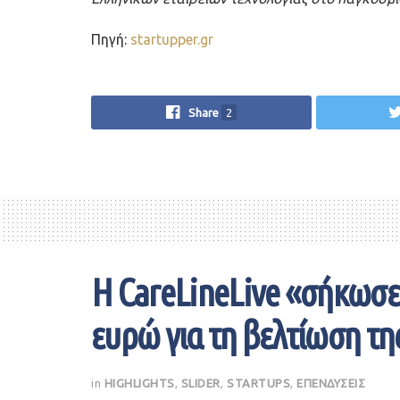
Πηγή:
startupper.gr
Share
2
Η CareLineLive «σήκωσε
ευρώ για τη βελτίωση τη
in
HIGHLIGHTS
,
SLIDER
,
STARTUPS
,
ΕΠΕΝΔΥΣΕΙΣ