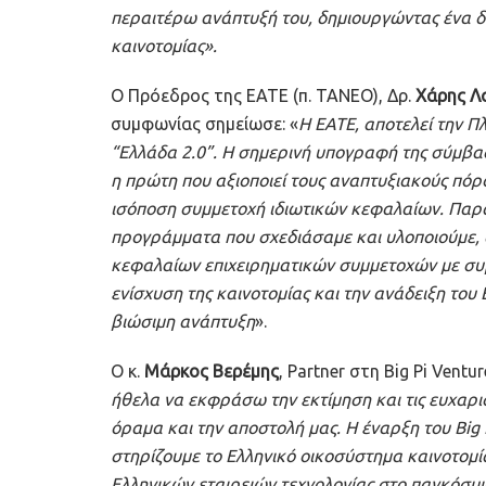
περαιτέρω ανάπτυξή του, δημιουργώντας ένα δ
καινοτομίας».
Ο Πρόεδρος της ΕΑΤΕ (π. ΤΑΝΕΟ), Δρ.
Χάρης Λ
συμφωνίας σημείωσε: «
Η ΕΑΤΕ, αποτελεί την Π
“Ελλάδα 2.0”. Η σημερινή υπογραφή της σύμβασης
η πρώτη που αξιοποιεί τους αναπτυξιακούς πό
ισόποση συμμετοχή ιδιωτικών κεφαλαίων. Παράλ
προγράμματα που σχεδιάσαμε και υλοποιούμε, 
κεφαλαίων επιχειρηματικών συμμετοχών με συμ
ενίσχυση της καινοτομίας και την ανάδειξη του 
βιώσιμη ανάπτυξη
».
Ο κ.
Μάρκος Βερέμης
, Partner στη Big Pi Ven
ήθελα να εκφράσω την εκτίμηση και τις ευχαρισ
όραμα και την αποστολή μας. Η έναρξη του Big Pi
στηρίζουμε το Ελληνικό οικοσύστημα καινοτομία
Ελληνικών εταιρειών τεχνολογίας στο παγκόσμ