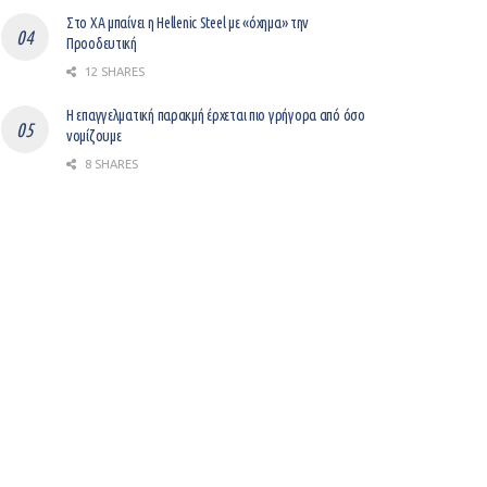
Στο ΧΑ μπαίνει η Hellenic Steel με «όχημα» την
Προοδευτική
12 SHARES
Η επαγγελματική παρακμή έρχεται πιο γρήγορα από όσο
νομίζουμε
8 SHARES