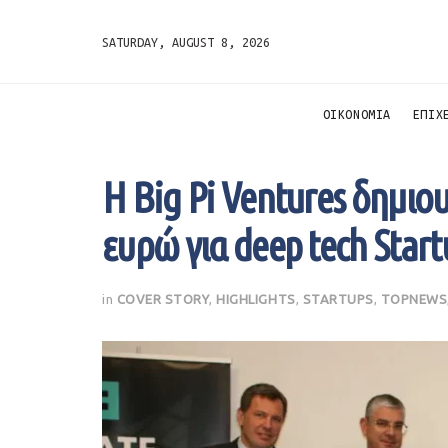
SATURDAY, AUGUST 8, 2026
ΟΙΚΟΝΟΜΙΑ
ΕΠΙΧ
Η Big Pi Ventures δημιου
ευρώ για deep tech Start
in
COVER STORY
,
HIGHLIGHTS
,
STARTUPS
,
TOPNEWS