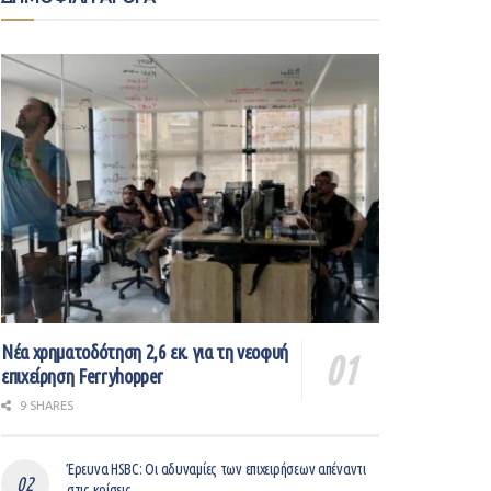
Νέα χρηματοδότηση 2,6 εκ. για τη νεοφυή
επιχείρηση Ferryhopper
9 SHARES
Έρευνα HSBC: Οι αδυναμίες των επιχειρήσεων απέναντι
στις κρίσεις