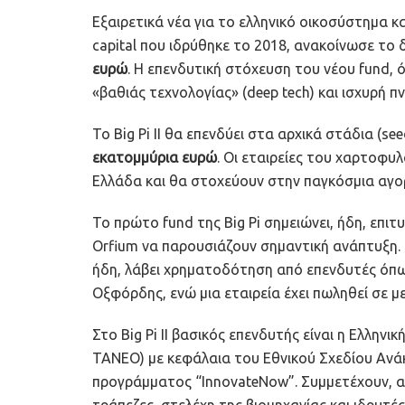
Εξαιρετικά νέα για το ελληνικό οικοσύστημα κ
capital που ιδρύθηκε το 2018, ανακοίνωσε το 
ευρώ
. Η επενδυτική στόχευση του νέου fund, 
«βαθιάς τεχνολογίας» (deep tech) και ισχυρή π
Το Big Pi II θα επενδύει στα αρχικά στάδια (s
εκατομμύρια ευρώ
. Οι εταιρείες του χαρτοφυ
Ελλάδα και θα στοχεύουν στην παγκόσμια αγο
Το πρώτο fund της Big Pi σημειώνει, ήδη, επιτυχί
Orfium να παρουσιάζουν σημαντική ανάπτυξη. 
ήδη, λάβει χρηματοδότηση από επενδυτές όπως 
Οξφόρδης, ενώ μια εταιρεία έχει πωληθεί σε μ
Στο Big Pi II βασικός επενδυτής είναι η Ελλην
ΤΑΝΕΟ) με κεφάλαια του Εθνικού Σχεδίου Ανά
προγράμματος “InnovateNow”. Συμμετέχουν, ακ
τράπεζες, στελέχη της βιομηχανίας και ιδρυτέ