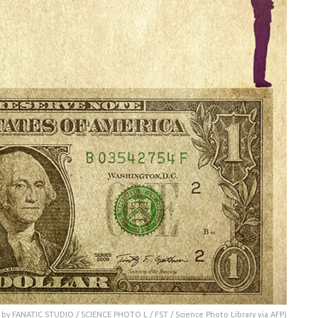
hoto by FANATIC STUDIO / SCIENCE PHOTO L / FST / Science Photo Library via AFP)