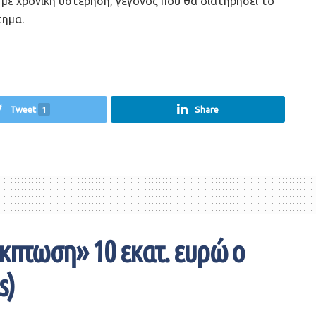
με χρονική υστέρηση, γεγονός που θα διατηρήσει το
τημα.
Tweet
1
Share
έκπτωση» 10 εκατ. ευρώ ο
s)