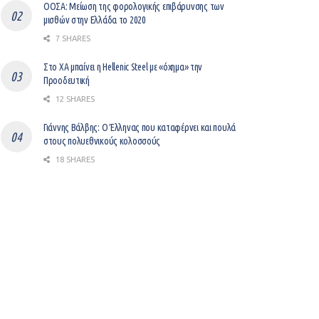
ΟΟΣΑ: Μείωση της φορολογικής επιβάρυνσης των
μισθών στην Ελλάδα το 2020
7 SHARES
Στο ΧΑ μπαίνει η Hellenic Steel με «όχημα» την
Προοδευτική
12 SHARES
Γιάννης Βάλβης: O Έλληνας που καταφέρνει και πουλά
στους πολυεθνικούς κολοσσούς
18 SHARES
Βελτίωση του επιχειρείν με ψηφιοποίηση
12 SHARES