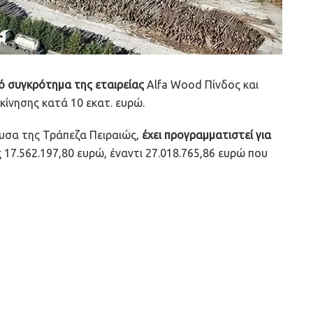
ό συγκρότημα της εταιρείας
Alfa Wood Πίνδος και
κίνησης κατά 10 εκατ. ευρώ.
ουσα της Τράπεζα Πειραιώς,
έχει προγραμματιστεί για
 17.562.197,80 ευρώ, έναντι 27.018.765,86 ευρώ που
υρί να καταλήγει άγονο.
άδες επεξεργασίας ξυλείας στη χώρα
, βρίσκεται στο
ου 2019 χωρίς μέχρι τώρα να έχει προσελκύσει
ετά των επ’ αυτού κτιριακών εγκαταστάσεων και του
ικονομικό σύνολο».