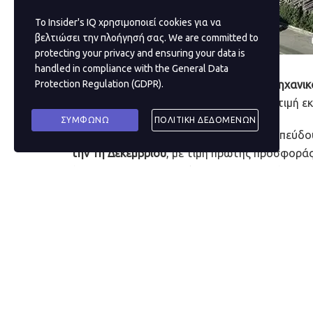
Το Insider's IQ χρησιμοποιεί cookies για να
βελτιώσει την πλοήγησή σας. We are committed to
protecting your privacy and ensuring your data is
handled in compliance with the
General Data
Σε νέο
πλειστηριασμό
οδηγείται το
βιομηχανικ
Protection Regulation (GDPR)
.
μάλιστα αυτή τη φορά με μειωμένη την τιμή εκ
ΣΥΜΦΩΝΩ
ΠΟΛΙΤΙΚΗ ΔΕΔΟΜΕΝΩΝ
Συγκεκριμένα, ο πλειστηριασμός, με επισπεύδ
την 1η Δεκεμβρίου
, με τιμή πρώτης προσφοράς
ήταν στις 24 Σεπτεμβρίου 2021, με το τότε σφ
Η
Alfa Wood Πίνδος
,
από τις μεγαλύτερες μον
στόχαστρο των πλειστηριασμών από τα τέλη τ
ενδιαφέρον.
Σημειώνεται ότι
στο σφυρί
βγαίνει «ακίνητο μ
εντός αυτών μηχανολογικού εξοπλισμού, ως ο