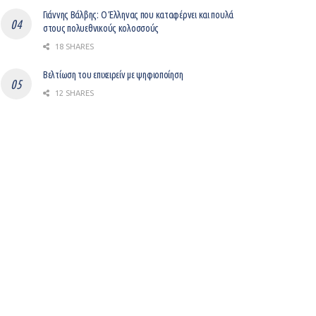
Γιάννης Βάλβης: O Έλληνας που καταφέρνει και πουλά
στους πολυεθνικούς κολοσσούς
18 SHARES
Βελτίωση του επιχειρείν με ψηφιοποίηση
12 SHARES