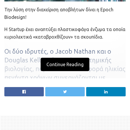
Την λύση στην διαχείριση αποβλήτων δίνει η Epoch
Biodesign!
Η Startup έχει αναπτύξει πλαστικοφάγα ένζυμα τα οποία
κυριολεκτικά «καταβροχθίζουν» τα σκουπίδια.
Οι δύο ιδρυτές, ο Jacob Nathan και ο
Douglas Kell, καθηγητής συστημικής
Continue Reading
βιολογίας, παρ’ ότι έχουν διαφορά ηλικίας
πενήντα χρόνων συνεργάζονται με
μεγάλη επιτυχία.
Τρία χρόνια μετά την ίδρυση της Epoch Biodesign, οι
δύο Founders συγκέντρωσαν
11 εκατ. δολ.
σε έναν γύρο
χρηματοδότησης με επικεφαλής την
Lower Carbon
Capital
.