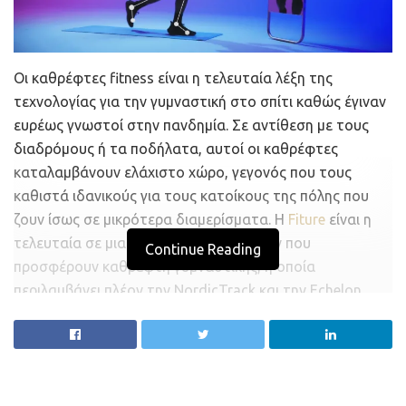
Οι καθρέφτες fitness είναι η τελευταία λέξη της
τεχνολογίας για την γυμναστική στο σπίτι καθώς έγιναν
ευρέως γνωστοί στην πανδημία. Σε αντίθεση με τους
διαδρόμους ή τα ποδήλατα, αυτοί οι καθρέφτες
καταλαμβάνουν ελάχιστο χώρο, γεγονός που τους
καθιστά ιδανικούς για τους κατοίκους της πόλης που
ζουν ίσως σε μικρότερα διαμερίσματα. Η
Fiture
είναι η
τελευταία σε μια μακρά λίστα εταιρειών που
Continue Reading
προσφέρουν καθρέφτη γυμναστικής, η οποία
περιλαμβάνει πλέον την NordicTrack και την Echelon
μέχρι την Tempo και την Lululemon.
Το προϊόν της Fiture είναι απλό και σχετικά προσιτό
στην χρήση του, αφού ενσωματώνει
φωνητικές
εντολές
μαζί με διάφορες χειρονομίες, οι οποίες