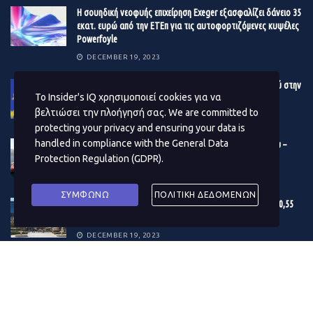
Η σουηδική νεοφυής επιχείρηση Exeger εξασφαλίζει δάνειο 35
εκατ. ευρώ από την ΕΤΕπ για τις αυτοφορτιζόμενες κυψέλες
Powerfoyle
DECEMBER 19, 2023
Eurostat: Μεγαλύτερη τελικά η πτώση του πληθωρισμού στην
Το Insider's IQ χρησιμοποιεί cookies για να
Ελλάδα – Στο 2,4% στην Ευρωζώνη τον Νοέμβριο
βελτιώσει την πλοήγησή σας. We are committed to
DECEMBER 19, 2023
protecting your privacy and ensuring your data is
handled in compliance with the
General Data
Βonus 10 εκατ. ευρώ στους μετόχους της Γέφυρας Ρίου –
Αντιρρίου
Protection Regulation (GDPR)
.
DECEMBER 19, 2023
ΣΥΜΦΩΝΩ
ΠΟΛΙΤΙΚΗ ΔΕΔΟΜΕΝΩΝ
Εγκρίθηκε ο προϋπολογισμός του Δ. Αθηναίων – Στα 180,55
εκατ. ευρώ το επενδυτικό πρόγραμμα του 2024
DECEMBER 19, 2023
Η κρίση στην Ερυθρά Θάλασσα μουδιάζει τις αγορές – Φόβοι
για το παγκόσμιο εμπόριο – Δίνει «σήμα» το πετρέλαιο
DECEMBER 19, 2023