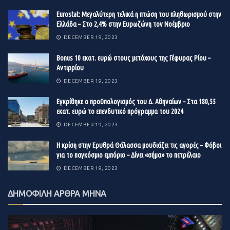
τρέχοντος έτους, σε μια αποστολή να υποστηρίξει τους
Eurostat: Μεγαλύτερη τελικά η πτώση του πληθωρισμού στην
καινοτόμους που δημιουργούν βιώσιμες προσεγγίσεις
Ελλάδα – Στο 2,4% στην Ευρωζώνη τον Νοέμβριο
και λύσεις για τις επόμενες γενιές – εστιάζοντας στην
DECEMBER 19, 2023
πράσινη τεχνολογία και την τεχνολογία τροφίμων.
Βonus 10 εκατ. ευρώ στους μετόχους της Γέφυρας Ρίου –
Αντιρρίου
DECEMBER 19, 2023
Επιπλέον, η BayWa AG, παγκόσμιος παίκτης στους
Εγκρίθηκε ο προϋπολογισμός του Δ. Αθηναίων – Στα 180,55
τομείς της γεωργίας, της ενέργειας και των κατασκευών
εκατ. ευρώ το επενδυτικό πρόγραμμα του 2024
και, σύμφωνα με τα Ηνωμένα Έθνη, ένας από τους 50
DECEMBER 19, 2023
ηγέτες στον κόσμο για την αειφορία και το κλίμα, RWZ
(Raiffeisen Waren-Zentrale Rhein-Main eG), το
Η κρίση στην Ερυθρά Θάλασσα μουδιάζει τις αγορές – Φόβοι
για το παγκόσμιο εμπόριο – Δίνει «σήμα» το πετρέλαιο
οικογενειακό γραφείο Corecam Συμμετέχουν η Capital
Partners (Pte Ltd.) και καταξιωμένοι επιχειρηματικοί
DECEMBER 19, 2023
άγγελοι.
ΔΗΜΟΦΙΛΗ ΑΡΘΡΑ ΜΗΝΑ
Η Neggst, η οποία ιδρύθηκε το 2021, αναπτύχθηκε από