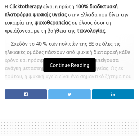
Η
Clicktotherapy
είναι η πρώτη
100% διαδικτυακή
πλατφόρμα ψυχικής υγείας
στην Ελλάδα που δίνει την
ευκαιρία της
ψυχοθεραπείας
σε όλους όσοι τη
χρειάζονται, με τη βοήθεια της
τεχνολογίας
.
Σχεδόν το 40 % των πολιτών της ΕΕ σε όλες τις
ηλικιακές ομάδες πάσχουν από ψυχική διαταραχή κάθε
χρόνο και πρόσφατα ο ΠΟΥ τόνισε την
επείγουσα
Continue Reading
ανάγκη μετασχηματισμού της ψυχικής υγείας
. Ως εκ
τούτου, η ψυχική υγεία είναι ένα σημαντικό ζήτημα που
πρέπει να αντιμετωπιστεί αποτελεσματικά
αξιοποιώντας τα εργαλεία που μπορεί να προσφέρει η
τεχνολογία.
Η λύση της Clicktotherapy είναι να ταιριάξει τον
χρήστη
με τον καταλληλότερο επαγγελματία
από το
εκτεταμένο δίκτυο ψυχολόγων/συνεργατών τους που