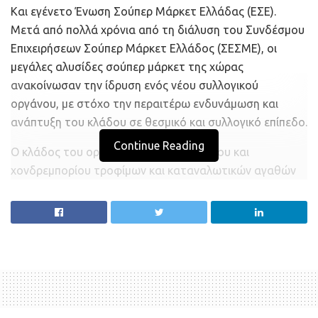
Και εγένετο Ένωση Σούπερ Μάρκετ Ελλάδας (ΕΣΕ).
Μετά από πολλά χρόνια από τη διάλυση του Συνδέσμου
Επιχειρήσεων Σούπερ Μάρκετ Ελλάδος (ΣΕΣΜΕ), οι
μεγάλες αλυσίδες σούπερ μάρκετ της χώρας
ανακοίνωσαν την ίδρυση ενός νέου συλλογικού
οργάνου, με στόχο την περαιτέρω ενδυνάμωση και
ανάπτυξη του κλάδου σε θεσμικό και συλλογικό επίπεδο.
Continue Reading
Ο κλάδος του οργανωμένου λιανεμπορίου και
χονδρεμπορίου τροφίμων και καταναλωτικών αγαθών
είναι υψηλής σημασίας για την εθνική οικονομία.
Στα
σούπερ μάρκετ
σήμερα απασχολούνται
περισσότεροι από 100.000 εργαζόμενοι, ενώ ο κύκλος
εργασιών τους ανέρχεται σε 15 δισ. ευρώ.
Σε αυτό το πλαίσιο, η σύσταση ενός συλλογικού
οργάνου που να προάγει τον υγιή και παραγωγικό
διάλογο με την Πολιτεία και τα θεσμικά της όργανα είναι