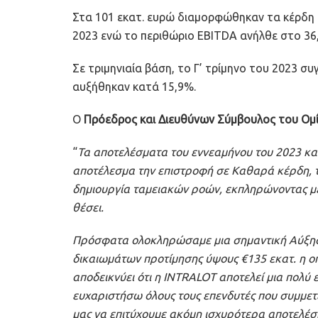
Στα 101 εκατ. ευρώ διαμορφώθηκαν τα κέρδη 
2023 ενώ το περιθώριο EBITDA ανήλθε στο 36
Σε τριμηνιαία βάση, το Γ’ τρίμηνο του 2023 συ
αυξήθηκαν κατά 15,9%.
O
Πρόεδρος και Διευθύνων Σύμβουλος του Ομί
“
Τα αποτελέσματα του εννεαμήνου του 2023 κατ
αποτέλεσμα την επιστροφή σε Καθαρά κέρδη, τ
δημιουργία ταμειακών ροών, εκπληρώνοντας με
θέσει.
Πρόσφατα ολοκληρώσαμε μια σημαντική Αύξη
δικαιωμάτων προτίμησης ύψους €135 εκατ. η ο
αποδεικνύει ότι η INTRALOT αποτελεί μια πολύ 
ευχαριστήσω όλους τους επενδυτές που συμμετε
μας να επιτύχουμε ακόμη ισχυρότερα αποτελέσ