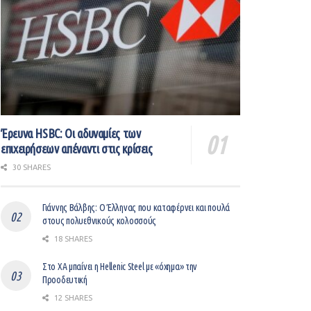
Έρευνα HSBC: Οι αδυναμίες των
επιχειρήσεων απέναντι στις κρίσεις
30 SHARES
Γιάννης Βάλβης: O Έλληνας που καταφέρνει και πουλά
στους πολυεθνικούς κολοσσούς
18 SHARES
Στο ΧΑ μπαίνει η Hellenic Steel με «όχημα» την
Προοδευτική
12 SHARES