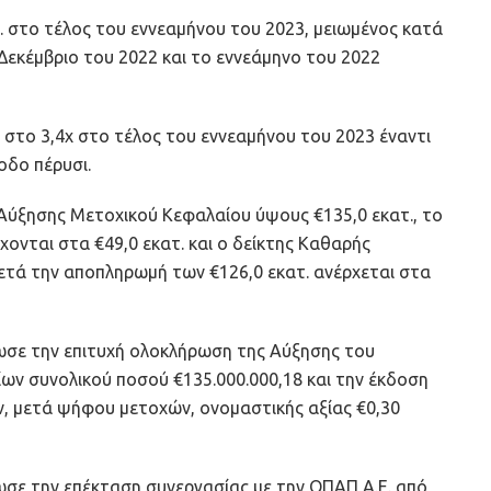
. στο τέλος του εννεαμήνου του 2023, μειωμένος κατά
ν Δεκέμβριο του 2022 και το εννεάμηνο του 2022
το 3,4x στο τέλος του εννεαμήνου του 2023 έναντι
ίοδο πέρυσι.
Αύξησης Μετοχικού Κεφαλαίου ύψους €135,0 εκατ., το
ονται στα €49,0 εκατ. και ο δείκτης Καθαρής
ετά την αποπληρωμή των €126,0 εκατ. ανέρχεται στα
ωσε την επιτυχή ολοκλήρωση της Αύξησης του
ων συνολικού ποσού €135.000.000,18 και την έκδοση
ν, μετά ψήφου μετοχών, ονομαστικής αξίας €0,30
ωσε την επέκταση συνεργασίας με την ΟΠΑΠ Α.Ε. από