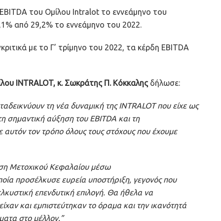
EBITDA του Ομίλου Intralot το εννεάμηνο του
,1% από 29,2% το εννεάμηνο του 2022.
γκριτικά με το Γ’ τρίμηνο του 2022, τα κέρδη EBITDA
λου INTRALOT, κ. Σωκράτης Π. Κόκκαλης
δήλωσε:
αδεικνύουν τη νέα δυναμική της INTRALOT που είχε ως
η σημαντική αύξηση του EBITDA και τη
 αυτόν τον τρόπο όλους τους στόχους που έχουμε
ση Μετοχικού Κεφαλαίου μέσω
ποία προσέλκυσε ευρεία υποστήριξη, γεγονός που
ελκυστική επενδυτική επιλογή. Θα ήθελα να
ίχαν και εμπιστεύτηκαν το όραμα και την ικανότητά
ματα στο μέλλον.”