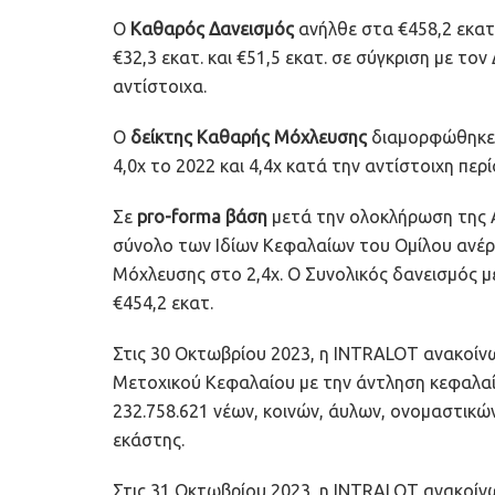
Ο
Καθαρός Δανεισμός
ανήλθε στα €458,2 εκατ
€32,3 εκατ. και €51,5 εκατ. σε σύγκριση με το
αντίστοιχα.
O
δείκτης Καθαρής Μόχλευσης
διαμορφώθηκε σ
4,0x το 2022 και 4,4x κατά την αντίστοιχη περ
Σε
pro-forma βάση
μετά την ολοκλήρωση της 
σύνολο των Ιδίων Κεφαλαίων του Ομίλου ανέρχ
Μόχλευσης στο 2,4x. Ο Συνολικός δανεισμός μ
€454,2 εκατ.
Στις 30 Οκτωβρίου 2023, η INTRALOT ανακοίν
Μετοχικού Κεφαλαίου με την άντληση κεφαλαί
232.758.621 νέων, κοινών, άυλων, ονομαστικώ
εκάστης.
Στις 31 Οκτωβρίου 2023, η INTRALOT ανακοίν