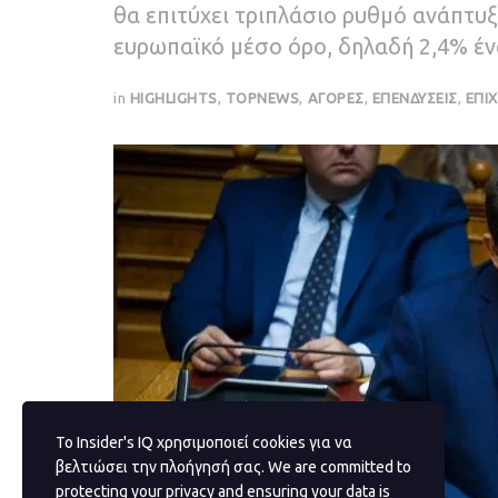
θα επιτύχει τριπλάσιο ρυθμό ανάπτυξ
ευρωπαϊκό μέσο όρο, δηλαδή 2,4% έν
in
HIGHLIGHTS
,
TOPNEWS
,
ΑΓΟΡΕΣ
,
ΕΠΕΝΔΥΣΕΙΣ
,
ΕΠΙΧ
Το Insider's IQ χρησιμοποιεί cookies για να
βελτιώσει την πλοήγησή σας. We are committed to
protecting your privacy and ensuring your data is