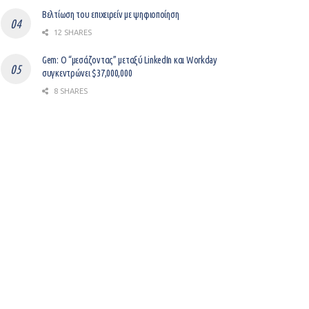
Βελτίωση του επιχειρείν με ψηφιοποίηση
12 SHARES
Gem: Ο “μεσάζοντας” μεταξύ LinkedIn και Workday
συγκεντρώνει $37,000,000
8 SHARES