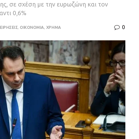
ης, σε σχέση με την ευρωζώνη και τον
αντι 0,6%
0
ΕΙΡΗΣΕΙΣ
,
ΟΙΚΟΝΟΜΙΑ
,
ΧΡΗΜΑ