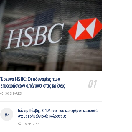
Έρευνα HSBC: Οι αδυναμίες των
επιχειρήσεων απέναντι στις κρίσεις
30 SHARES
Γιάννης Βάλβης: O Έλληνας που καταφέρνει και πουλά
στους πολυεθνικούς κολοσσούς
18 SHARES