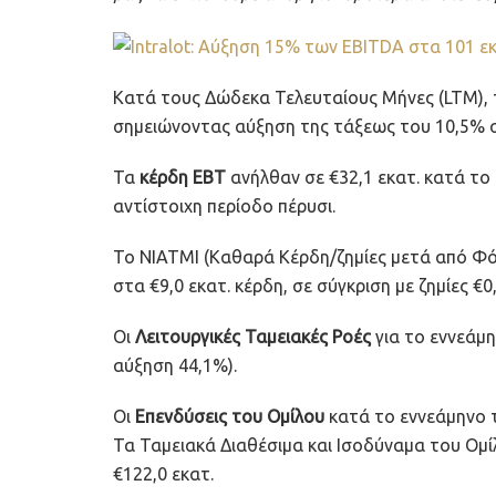
Κατά τους Δώδεκα Τελευταίους Μήνες (LTM), 
σημειώνοντας αύξηση της τάξεως του 10,5% σ
Τα
κέρδη EBT
ανήλθαν σε €32,1 εκατ. κατά το 
αντίστοιχη περίοδο πέρυσι.
Το ΝΙΑΤΜΙ (Καθαρά Κέρδη/ζημίες μετά από Φ
στα €9,0 εκατ. κέρδη, σε σύγκριση με ζημίες €0
Οι
Λειτουργικές Ταμειακές Ροές
για το εννεάμ
αύξηση 44,1%).
Οι
Επενδύσεις του Ομίλου
κατά το εννεάμηνο τ
Τα Ταμειακά Διαθέσιμα και Ισοδύναμα του Ομ
€122,0 εκατ.