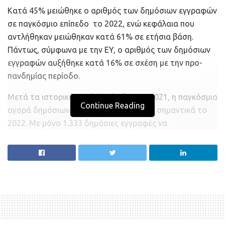
Κατά 45% μειώθηκε ο αριθμός των δημόσιων εγγραφών
σε παγκόσμιο επίπεδο το 2022, ενώ κεφάλαια που
αντλήθηκαν μειώθηκαν κατά 61% σε ετήσια βάση.
Πάντως, σύμφωνα με την EY, ο αριθμός των δημόσιων
εγγραφών αυξήθηκε κατά 16% σε σχέση με την προ-
πανδημίας περίοδο.
Μετά τα ιστορικά υψηλά επίπεδα του 2021, η παγκόσμια
Continue Reading
αγορά δημόσιων εγγραφών υποχώρησε σημαντικά το
2022. Με μόνο 1.333 δημόσιες εγγραφές να
συγκεντρώνουν 179,5 δισ. δολάρια, η δραστηριότητα
δημόσιων εγγραφών μειώθηκε κατά 45% και 61% ως
προς τον αριθμό των συμφωνιών και τα έσοδα,
αντίστοιχα, σε ετήσια βάση. Καθώς το μέσο μέγεθος
των συναλλαγών περιορίστηκε λόγω των μειωμένων
αποτιμήσεων και της κακής απόδοσης των
χρηματιστηρίων, το 2022 ήταν μικρότερος και ο