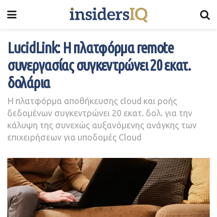
LucidLink: Η πλατφόρμα remote
συνεργασίας συγκεντρώνει 20 εκατ.
δολάρια
Η πλατφόρμα αποθήκευσης cloud και ροής
δεδομένων συγκεντρώνει 20 εκατ. δολ. για την
κάλυψη της συνεχώς αυξανόμενης ανάγκης των
επιχειρήσεων για υποδομές Cloud