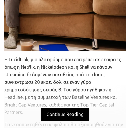
Η LucidLink, μια πλατφόρμα που επιτρέπει σε εταιρείες
όπως η Netflix, η Nickelodeon και η Shell να κάνουν
streaming δεδομένων απευθείας από το cloud,
συγκέντρωσε 20 εκατ. δολ. σε έναν γύρο
χρηματοδότησης σειράς Β. Του γύρου ηγήθηκαν η
Headline, με τη συμμετοχή των Baseline Ventures και
Bright Cap Ventures, καθώς και της Top Tier Capital
Partners.
Continue Reading
Τα νεοαποκτηθέντα κεφάλαια θα αξιοποιηθούν για την