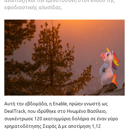
δημιουργώντας νέες ευκαιρίες για τη συνεργασία και την
εφοδιαστικής αλυσίδας.
ενσωμάτωση πρωτοβουλιών που συμβάλλουν στη
συνολική μεταμόρφωση του Ομίλου».
Η
Generali Ventures
αποτελεί μέρος του
Στρατηγικού
Σχεδίου «Lifetime Partner 24: Driving Growth»,
το οποίο
περιλαμβάνει 1,1 δισεκατομμύρια ευρώ συνολικών
επενδύσεων στον ψηφιακό και τεχνολογικό
μετασχηματισμό του Ομίλου. Η κορυφαία καινοτομία και
ο ψηφιακός μετασχηματισμός, αντιπροσωπεύουν έναν
από τους τρεις πυλώνες στους οποίους οικοδομείται η
όλη στρατηγική, όπως αντίστοιχα και ο Όμιλος
δεσμεύεται να αναπτύξει βιώσιμα επιχειρηματικά
μοντέλα για το μέλλον, αυξάνοντας την αξία προς
Αυτή την εβδομάδα, η Enable, πρώην γνωστή ως
όφελος των πελατών μέσω του Συμβουλευτικού
DealTrack, που ιδρύθηκε στο Ηνωμένο Βασίλειο,
μοντέλου «Lifetime Partner», επιταχύνοντας την
συγκέντρωσε 120 εκατομμύρια δολάρια σε έναν γύρο
καινοτομία ως οργανισμός χάρη στη χρήση δεδομένων,
χρηματοδότησης Σειράς Δ με αποτίμηση 1,12
και επιτυγχάνοντας πρόσθετη λειτουργική απόδοση με