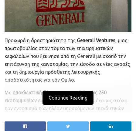
Προχωρά η δραστηριότητα της
Generali Ventures
, μιας
πρωτοβουλίας στον τομέα των επιχειρηματικών
κεφαλαίων που ξεκίνησε από τη Generali με σκοπό την
επιτάχυνση της καινοτομίας, την είσοδο σε νέες αγορές
και τη δημιουργία πρόσθετης λειτουργικής
αποδοτικότητας για τον Όμιλο.
Με
αποκλειστική δέσμευση ποσού ύψους 250
Continue Reading
εκατομμυρίων ευρώ,
η Generali Ventures έχει ως στόχο
τον εντοπισμό των πλέον υποσχόμενων επενδυτικών
ευκαιριών, με ιδιαίτερη έμφαση στους κλάδους του
ασφαλιστικού και του χρηματοοικονομικού τομέα.