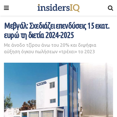
Μεβγάλ: Σχεδιάζει επενδύσεις 15 εκατ.
ευρώ τη διετία 2024-2025
Με άνοδο τζίρου άνω του 20% και διψήφια
αύξηση όγκου πωλήσεων «τρέχει» το 2023