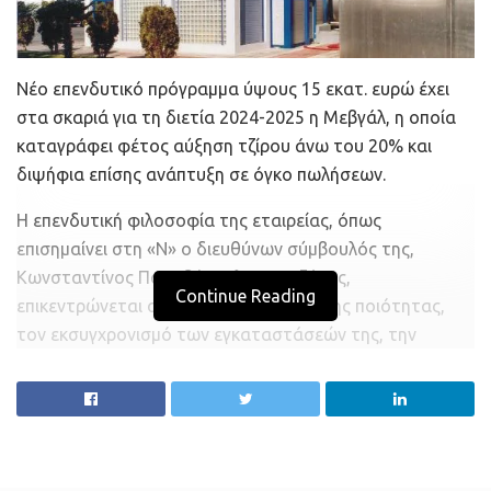
Νέο επενδυτικό πρόγραμμα ύψους 15 εκατ. ευρώ έχει
στα σκαριά για τη διετία 2024-2025 η Μεβγάλ, η οποία
καταγράφει φέτος αύξηση τζίρου άνω του 20% και
διψήφια επίσης ανάπτυξη σε όγκο πωλήσεων.
Η επενδυτική φιλοσοφία της εταιρείας, όπως
επισημαίνει στη «Ν» ο διευθύνων σύμβουλός της,
Κωνσταντίνος Παπαδόπουλος Χατζάκος,
Continue Reading
επικεντρώνεται στη διαρκή βελτίωση της ποιότητας,
τον εκσυγχρονισμό των εγκαταστάσεών της, την
αυτοματοποίηση της παραγωγικής διαδικασίας και την
αύξηση των δυνατοτήτων της για παραγωγή νέων
προϊόντων.
Έτσι, σε συνέχεια δυο επενδυτικών προγραμμάτων των