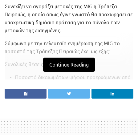
Συνεχίζει να αγοράζει μετοχές της MIG η Τράπεζα
Πειραιώς, η οποία όπως έγινε γνωστό θα προχωρήσει σε
υποχρεωτική δημόσια πρόταση για το σύνολο των
μετοχών της εισηγμένης.
Σύμφωνα με την τελευταία ενημέρωση της MIG το
ποσοστό της Τράπεζας Πειραιώς έχει ως εξής:
Συνολικές θέσεις:
Continue Reading
Ποσοστό δικαιωμάτων ψήφου προερχόμενων από
μετοχές πριν από την κρίσιμη μεταβολή: 41,4267%.
Ποσοστό δικαιωμάτων ψήφου προερχόμενων από
μετοχές μετά από την κρίσιμη μεταβολή: 49,3487%
έμμεσης κατοχής.
Σύνολο δικαιωμάτων ψήφου μετά από την κρίσιμη
μεταβολή: 463.635.927 δικαιώματα ψήφου που