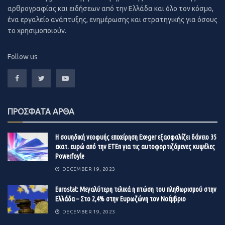
αρθρογραφίας και ειδήσεων από την Ελλάδα και όλο τον κόσμο,
από το υπουργείο Οικονομικών για περισσότερο από έξι
ένα εργαλείο ανάπτυξης, ενημέρωσης και στρατηγικής για όσους
μήνες.
το χρησιμοποιούν.
Σύμφωνα με τα κριτήρια που δημοσιοποίησε πρόσφατα
Follow us
η Eurostat και αναμένεται να εφαρμοστούν για τις νέες
τιτλοποιήσεις, το ρίσκο στις τιτλοποιήσεις του
“Ηρακλή” θα πρέπει να κατανέμεται ισομερώς ανάμεσα
στο Δημόσιο και τους ιδιώτες.
ΠΡΟΣΦΑΤΑ ΑΡΘΑ
Πηγές με γνώση των διαδικασιών εξηγούν ότι και για τις
δύο εκκρεμείς τιτλοποιήσεις έχει ληφθεί πρόνοια ώστε
Η σουηδική νεοφυής επιχείρηση Exeger εξασφαλίζει δάνειο 35
να είναι δημοσιονομικά ουδέτερες, γεγονός που εμπνέει
εκατ. ευρώ από την ΕΤΕπ για τις αυτοφορτιζόμενες κυψέλες
Powerfoyle
αισιοδοξία ότι πλησιάζει η στιγμή που θα λάβουν το
“πράσινο φως” από το υπουργείο Οικονομικών για
DECEMBER 19, 2023
ένταξη στον “Ηρακλή”.
Eurostat: Μεγαλύτερη τελικά η πτώση του πληθωρισμού στην
Ελλάδα – Στο 2,4% στην Ευρωζώνη τον Νοέμβριο
Ειδικά για το “Frontier II”, η Εθνική Τράπεζα προχώρησε
DECEMBER 19, 2023
σε προσαρμογές που κόστισαν 30 εκατ. ευρώ στην