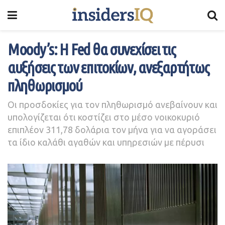
Moody’s: Η Fed θα συνεχίσει τις
αυξήσεις των επιτοκίων, ανεξαρτήτως
πληθωρισμού
Οι προσδοκίες για τον πληθωρισμό ανεβαίνουν και
υπολογίζεται ότι κοστίζει στο μέσο νοικοκυριό
επιπλέον 311,78 δολάρια τον μήνα για να αγοράσει
τα ίδιο καλάθι αγαθών και υπηρεσιών με πέρυσι