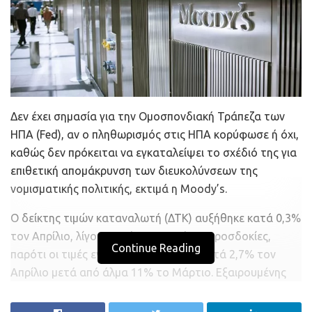
Δεν έχει σημασία για την Ομοσπονδιακή Τράπεζα των
ΗΠΑ (Fed), αν ο πληθωρισμός στις ΗΠΑ κορύφωσε ή όχι,
καθώς δεν πρόκειται να εγκαταλείψει το σχέδιό της για
επιθετική απομάκρυνση των διευκολύνσεων της
νομισματικής πολιτικής, εκτιμά η Moody’s.
Ο δείκτης τιμών καταναλωτή (ΔΤΚ) αυξήθηκε κατά 0,3%
τον Απρίλιο, λίγο ισχυρότερος από τις προσδοκίες,
Continue Reading
παρότι οι τιμές ενέργειας μειώθηκαν κατά 2,7% τον
Απρίλιο μετά από άλμα 11% το Μάρτιο. Εξαιρουμένης
της ενέργειας, ο ΔΤΚ ήταν κατά 0,6% ισχυρότερος από
το 0,4% το Μάρτιο. Ο ΔΤΚ για τα τρόφιμα/ποτά