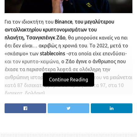
Για τον ιδιοκτήτη του
Binance
,
του μεγαλύτερου
ανταλλακτηρίου κρυπτονομισμάτων του
πλανήτη, Τσανγκπένγκ Ζάο
, θα μπορούσε κανείς να πει
ότι δεν είναι… ακριβώς η χρονιά του. Το 2022, μετά το
«σκάσιμο» των
stablecoins
-στα οποία είχε επενδύσει-
και τον κρυπτο-χειμώνα,
ο Ζάο έγινε ο άνθρωπος που
έχασε τα περισσότερα λεφτά σε ολόκληρη την
ανθρώπινη ιστορία!
Είδε την περιουσία του
να μειώνεται
Continue Reading
κατά 87 δισεκατομμύρια δολάρια (από τα 97, στα 10
δισεκατ. δολάρια)
.
Το όνομα του Ζάο βέβαια, έχει «παίξει» πολύ από
πέρυσι, όταν, υπερασπιζόμενος το Binance,
αποκαλούσε
«φτωχούς» όσους επέκριναν το ανταλλακτήριο, τις
μεθόδους του, ή αμφισβητούσαν τη δυναμική του
.