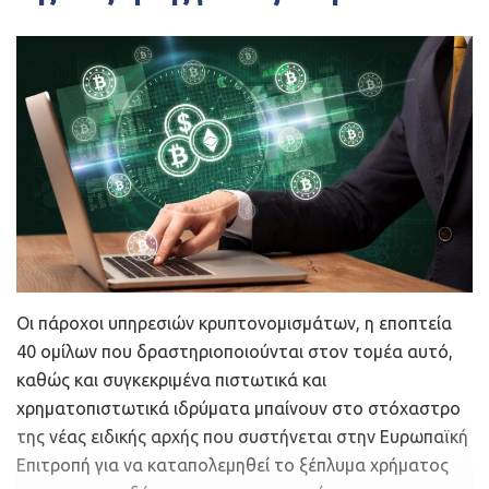
υποστήριξη, να βελτιώσουν την ταχύτητα και την
ακρίβεια της διάγνωσης και να αυξήσουν τη συμμετοχή
των ασθενών, τις γνώσεις και την ευαισθητοποίησή
τους για την Υγεία.
Με την ολοκλήρωση της πρώτης φάσης
του Προγράμματος, της Ανοιχτής
Πρόσκλησης, οι πέντε προτάσεις που
ξεχώρισαν και πέρασαν στην επόμενη
φάση είναι:
Althexis
: Μία πρωτοποριακή πλατφόρμα και
Οι πάροχοι υπηρεσιών κρυπτονομισμάτων, η εποπτεία
τεχνολογία που προσφέρει καινοτομία στον τρόπο
40 ομίλων που δραστηριοποιούνται στον τομέα αυτό,
διεξαγωγής δερματολογικών εξετάσεων
καθώς και συγκεκριμένα πιστωτικά και
χρηματοπιστωτικά ιδρύματα μπαίνουν στο στόχαστρο
Cloudpharm
: Τεχνολογία αιχμής που ενισχύει την
της νέας ειδικής αρχής που συστήνεται στην Ευρωπαϊκή
έρευνα και ανάπτυξη (R&D) επαναστόχευσης
Επιτροπή για να καταπολεμηθεί το ξέπλυμα χρήματος
Collaborate Health Cloud
:
Μία ολοκληρωμένη λύση