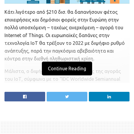
Κάτι λιγότερο από $210 δισ. θα δαπανήσουν φέτος
επιχειρήσεις και δημόσιοι φορείς στην Ευρώπη στην
πολλά υποσχόμενη – ταχέως ανερχόμενη – αγορά του
Internet of Things. Οι ευρωπαϊκές δαπάνες στην
τεχνολογία ΙοΤ θα τρέξουν το 2022 με διψήφιο ρυθμό
ανάπτυξης, παρά την παγκόσμια αβεβαιότητα και
κόντρα στην διεθνή πληθωριστική κρίση.
Continue Reading
Μάλιστα, ο διψήφιος ρυθμός ανάπτυξης της αγοράς
του ΙοΤ, σύμφωνα με το “IDC Worldwide Semiannual
Internet of Things Spending Guide in Europe”, θα
διατηρηθεί έως και το 2026 τουλάχιστον. Η εταιρεία
εκτιμά ότι, αν και βρισκόμαστε εν μέσω γεωπολιτικών
συγκρούσεων και μεγάλης οικονομικής αβεβαιότητας, η
ευρωπαϊκή αγορά IoT θα συνεχίσει να αναπτύσσεται και
να επεκτείνεται, αν και με βραδύτερο ρυθμό απ’ ό,τι πριν
από τον πόλεμο Ρωσίας – Ουκρανίας.