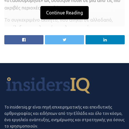
«σταδιοδρόμησε» ως boutique hotel σε μια από τις πιο
επιβιώσουν και να εξασφαλίσουν τα απαραίτητα για τα
ακριβές περιοχές της Αθήνας.
πέντε παιδιά τους, ενώ ζούσαν καθημερινά υπό την
Continue Reading
απειλή της απέλασης.
Το συγκεκριμένο ακίνητο, που ανήκει σε αλλοδαπό,
κατέληξε στην πλατφόρμα ηλεκτρονικών
Πηγή:
newmoney.gr
πλειστηριασμών για χρέος ύψους 2.685.367,33 ευρώ.
Το πρώτο σφυρί χτύπησε στις 16 Μαρτίου, χωρίς
αποτέλεσμα και σήμερα χτυπάει το δεύτερο με την ίδια
τιμή εκκίνησης, στα 1,2 εκατ. ευρώ.
Ήταν πρεσβεία του Βιετνάμ
Το πολυτελές ακίνητο για κάποια χρόνια ήταν οικία,
αλλά στη συνέχεια στεγάστηκε εκεί η πρεσβεία του
Βιετνάμ στην Ελλάδα, δεδομένου ότι βρίσκεται και σε
μια περιοχή όπου εδρεύουν πολλές ξένες διπλωματικές
To insidersiq.gr είναι πηγή επιχειρηματικής και επενδυτικής
αντιπροσωπείες.
αρθρογραφίας και ειδήσεων από την Ελλάδα και όλο τον κόσμο,
ένα εργαλείο ανάπτυξης, ενημέρωσης και στρατηγικής για όσους
Τα τελευταία χρόνια, ωστόσο, μετατράπηκε σε
το χρησιμοποιούν.