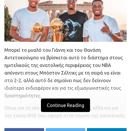
Μπορεί το μυαλό του Γιάννη και του Θανάση
Αντετοκούνμπο να βρίσκεται αυτό το διάστημα στους
ημιτελικούς της ανατολικής περιφέρειας του NBA
απέναντι στους Μπόστον Σέλτικς με τη σειρά να είναι
στο 2-2, αλλά αυτό δε σημαίνει πως δεν δείχνουν
ιδιαίτερο ενδιαφέρον και για τις εξωαγωνιστικές τους
δραστηριότητες.
Continue Reading
Όπως για τη νέα επένδυση στην Ελλάδα, αλλά και για
την ταινία RISE που αφορά στην πορεία της οικογένειάς
τους. Πριν από λίγες ημέρες τα αδέρφια Αντετοκούνμπο
προχώρησαν στη δεύτερη επένδυσή τους στη χώρα μας