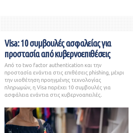
σημαντική πρόοδος του κάθε χρόνο.
μείωση 2,4% το γ’ τρίμηνο 2023 σε σύγκριση με τον
αντίστοιχο δείκτη του β’ τριμήνου 2023.
Startupper.gr
Imerisia.gr
Visa: 10 συμβουλές ασφαλείας για
προστασία από κυβερνοεπιθέσεις
Από το two factor authentication και την
προστασία ενάντια στις επιθέσεις phishing, μέχρι
την υιοθέτηση προηγμένης τεχνολογίας
πληρωμών, η Visa παρέχει 10 συμβουλές για
ασφάλεια ενάντια στις κυβερνοαπειλές.