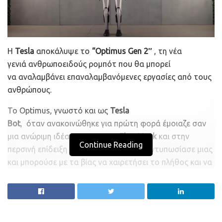
Η
Tesla
αποκάλυψε το
“
Optimus
Gen 2″
, τη
νέα
γενιά
ανθρωποειδούς
ρομπότ που θα μπορεί
να
αναλαμβάνει
επαναλαμβανόμενες εργασίες από τους
ανθρώπους.
Το
Optimus,
γνωστό και
ως
Tesla
Bot
,
όταν
ανακοινώθηκε
για
πρώτη
φορά
έμοιαζε σαν
μια
ανώριμη
ιδέα
του
CEO της
Elon
Musk
και στην
Continue Reading
περσινή επίδειξη του
Tesla AI Day
δεν εντυπωσίασε μιας
και μπορούσε με τα βίας να χαιρετήσει το πλήθος και να
περπατήσει.
Σε
συνάντηση των μετόχων
της Tesla νωρίτερα στη
χρονιά το συγκεκριμένο project τους είχε κερδίσει. Τον
Σεπτέμβριο σε νεότερη ενημέρωση η Tesla είπε ότι το