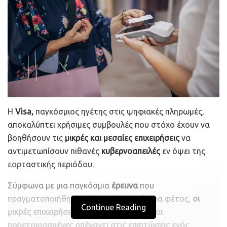
Η
Visa,
παγκόσμιος ηγέτης στις ψηφιακές πληρωμές,
αποκαλύπτει χρήσιμες συμβουλές που στόχο έχουν να
βοηθήσουν τις
μικρές και μεσαίες επιχειρήσεις
να
αντιμετωπίσουν πιθανές
κυβερνοαπειλές
εν όψει της
εορταστικής περιόδου.
Σύμφωνα με μια παγκόσμια
έρευνα
που
πραγματοποιήθηκε από τη Visa νωρίτερα φέτος,
οι
Continue Reading
μικρές επιχειρήσεις ενδέχεται να μην είναι
προετοιμασμένες απέναντι στις επιπτώσεις ενός