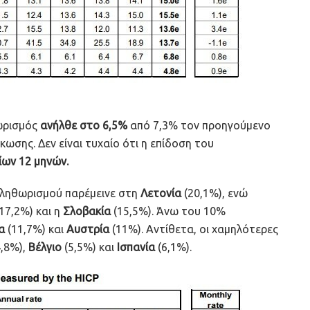
ωρισμός
ανήλθε στο 6,5%
από 7,3% τον προηγούμενο
κωσης. Δεν είναι τυχαίο ότι η επίδοση του
ίων 12 μηνών.
 πληθωρισμού παρέμεινε στη
Λετονία
(20,1%), ενώ
17,2%) και η
Σλοβακία
(15,5%). Άνω του 10%
α
(11,7%) και
Αυστρία
(11%). Αντίθετα, οι χαμηλότερες
,8%),
Βέλγιο
(5,5%) και
Ισπανία
(6,1%).