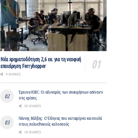
Νέα χρηματοδότηση 2,6 εκ. για τη νεοφυή
επιχείρηση Ferryhopper
9 SHARES
Έρευνα HSBC: Οι αδυναμίες των επιχειρήσεων απέναντι
στις κρίσεις
30 SHARES
Γιάννης Βάλβης: O Έλληνας που καταφέρνει και πουλά
στους πολυεθνικούς κολοσσούς
18 SHARES