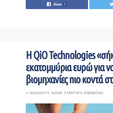
Share
1
Η QiO Technologies «σή
εκατομμύρια ευρώ για να
βιομηχανίες πιο κοντά σ
in
HIGHLIGHTS
,
SLIDER
,
STARTUPS
,
ΕΠΕΝΔΥΣΕΙΣ