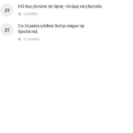
Η ΕΕ ίσως γλυτώσει την ύφεση – όχι όμως και η Βρετανία
5 SHARES
Στο ΧΑ μπαίνει η Hellenic Steel με «όχημα» την
Προοδευτική
12 SHARES