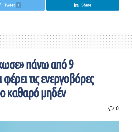
Tweet
1
Share
κωσε» πάνω από 9
 φέρει τις ενεργοβόρες
το καθαρό μηδέν
0