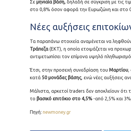
Σε
μηνιαία βάση,
δηλαδή σε σύγκριση με τις τ
στο 0,8% όσον αφορά την Ευρωζώνη και στο 
Νέες αυξήσεις επιτοκίω
Τα παραπάνω στοιχεία αναμένεται να ληφθο
Τράπεζα
(ΕΚΤ), η οποία ετοιμάζεται να προχωρ
αντιμετωπίσει τον επίμονα υψηλό πληθωρισμό,
Έτσι, στην προσεχή συνεδρίαση του
Μαρτίου
,
κατά
50 μονάδες βάσης
, ενώ νέες αυξήσεις α
Μάλιστα, αρκετοί traders δεν αποκλείουν ότι 
το
βασικό επιτόκιο στο 4,5%
-από 2,5% και 3%
Πηγή:
newmoney.gr