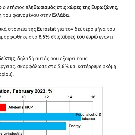
ο
ο ετήσιος
πληθωρισμός στις χώρες της Ευρωζώνης
,
η
του φαινομένου στην
Ελλάδα
.
ικά στοιχεία της
Eurostat
για τον δεύτερο μήνα του
διαμορφώθηκε στο
8,5% στις χώρες του ευρώ
έναντι
δείκτης
, δηλαδή αυτός που εξαιρεί τους
ργειας, σκαρφάλωσε στο 5,6% και κατέρριψε ακόμη
ρίου).