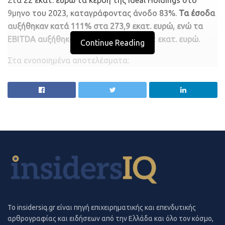
παρέχοντας έναν συνδυασμό προστασίας των
9μηνο του 2023, καταγράφοντας άνοδο 83%.
Τα έσοδα
καλλιεργειών και παραγωγής πράσινης ηλιακής
αυξήθηκαν κατά 111% στα 273,9 εκατ. ευρώ, ενώ τα
ενέργειας, στο πλαίσιο ενός καινοτόμου μοντέλου
EBITDA αυξήθηκαν κατά 106% στα 40,2 εκατ. ευρώ.
χρηματοδότησης.
Continue Reading
Στα ενοποιημένα αποτελέσματα:
Παράλληλα, θα εξεταστούν τρόποι για την ανάπτυξη
των Αγρο-βολταϊκών παράλληλα με αγροτικές
(α) περιλαμβάνονται τα αποτελέσματα των θυγατρικών:
καλλιέργειες για τρία ακόμη έργα στη Γερμανία, την
Astir, Coleus, BYTE, ADACOM, IDEAL Electronics ενώ για
Ισπανία και την Ιταλία, όπως το θερινό και χειμερινό
την περίοδο 2023 έχουν συμπεριληφθεί και τα
σιτάρι ή η σόγια, στο πλαίσιο του προγράμματος LIFE
αποτελέσματα της εταιρείας attica και
LEAD-PV της ΕΕ. Σε μια εποχή όπου ο πληθυσμός και οι
ενεργειακές απαιτήσεις αυξάνονται, χρειάζονται
(β) παρουσιάζονται τα λειτουργικά μεγέθη και ως εκ
επειγόντως νέες γνώσεις για την αποδοτικότητα της
τούτου δεν περιλαμβάνεται η επίδραση του IFRS 16.
χρήσης των εκτάσεων γης. Στο πλαίσιο του έργου EU
Στα ενοποιημένα αποτελέσματα περιλαμβάνονται
LIFE LEAD-PV, η BayWa r.e. θέλει να αποδείξει πώς τα
έξοδα, που αφορούν την λειτουργία της μητρικής
Αγρο-βολταϊκά μπορούν να υποστηρίξουν τους αγρότες
εταιρείας (Holdings), τα οποία επιβαρύνουν το EBITDA
σχετικά με την μείωση εκπομπών CO2 κατά τη χρήση
To insidersiq.gr είναι πηγή επιχειρηματικής και επενδυτικής
κατά € 1,4 εκατ. (€ 0,9 εκατ. την αντίστοιχη περσινή
γης.
αρθρογραφίας και ειδήσεων από την Ελλάδα και όλο τον κόσμο,