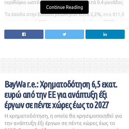
περιθώριο ωστόσο να είναι αυξημένο κατά 0,4 μονάδες.
Continue Reading
Τα έσοδα στην Ελλάδα μειώθηκαν κατά 2,2%,
στα 811,8
εκατ. ευρώ από 830 εκατ. ευρώ στο γ’ τρίμηνο 2022,
λόγω χονδρικής και προσωρινών καθυστερήσεων σε
συμβάσεις έργων ICT, ενώ σε επίπεδο ομίλου μειώθηκαν
κατά 2,6%.
Σταθερή ήταν η
ενίσχυση εσόδων τόσο στην
καρτοκινητή όσο και στα συμβόλαια
, ενώ βελτιώθηκαν
τα έσοδα από υπηρεσίες λιανικής και σημειώθηκε
αύξηση στις ευρυζωνικές υπηρεσίες και στην τηλεόραση.
BayWa r.e.: Χρηματοδότηση 6,5 εκατ.
Οι
συνδρομητές οπτικής ίνας αυξήθηκαν κατά 7%
και
ευρώ από την ΕΕ για ανάπτυξη έξι
υπάρχει διαθεσιμότητα FTTH για 1,15 εκατ. νοικοκυριά
έργων σε πέντε χώρες έως το 2027
με το ποσοστό διείσδυσης στο 19%
Η χρηματοδότηση, η οποία θα χρησιμοποιηθεί για
Δήλωση Μιχάλη Τσαμάζ
την ανάπτυξη έξι έργων σε πέντε χώρες έως το