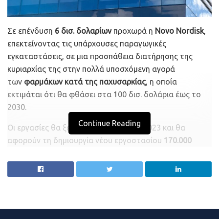
Σε επένδυση
6 δισ. δολαρίων
προχωρά η
Novo Nordisk
,
επεκτείνοντας τις υπάρχουσες παραγωγικές
εγκαταστάσεις, σε μια προσπάθεια διατήρησης της
κυριαρχίας της στην πολλά υποσχόμενη αγορά
των
φαρμάκων κατά της παχυσαρκίας
, η οποία
εκτιμάται ότι θα φθάσει στα 100 δισ. δολάρια έως το
2030.
Continue Reading
Οι εργασίες θα ξεκινήσουν εντός του 2023 και θα
αφορούν τη δημιουργία νέου εργοστασίου
170.000
τετραγωνικών μέτρων
στις υφιστάμενες εγκαταστάσεις
της δανέζικης εταιρείας στο
Κάλουντμποργκ
.
Το εργοστάσιο θα παράγει μια σειρά προϊόντων,
συμπεριλαμβανομένων των «χαπιών
αδυνατίσματος»
Wegozy και Ozempic
, τα οποία έχουν