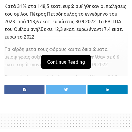
Κατά 31% στα 148,5 εκατ. ευρώ αυξήθηκαν οι πωλήσεις
του ομίλου Πέτρος Πετρόπουλος το εννεάμηνο του
2023 από 113,6 εκατ. ευρώ στις 30.9.2022. Το ΕΒΙTDA
του Ομίλου ανήλθε σε 12,3 εκατ. ευρώ έναντι 7,4 εκατ.
ευρώ το 2022.
Τα κέρδη μετά τους φόρους και τα δικαιώματα
μειοψηφίας αυξήθηκαν κατά 37% και ανήλθαν σε 6,6
Continue Reading
εκατ. ευρώ έναντι 4,8 εκατ. ευρώ στις 30.9.2022
Ο συνολικός τραπεζικός δανεισμός ανήλθε στα 26,7
εκατ. ευρώ από 9,63 εκατ. ευρώ στις 31.12.2022, ενώ ο
καθαρός τραπεζικός δανεισμός ανήλθε στα 14,9 εκατ.
ευρώ από -0,96 εκατ. ευρώ στις 31.12.2022.
Ο δείκτης φερεγγυότητας του Ομίλου (καθαρή θέση ως
% του συνόλου του ενεργητικού χωρίς τα διαθέσιμα και
ισοδύναμα) στις 30.9.2023 ήταν 49,5%.