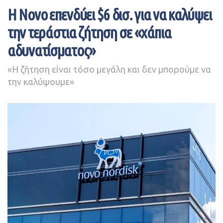
H Novo επενδύει $6 δισ. για να καλύψει
Συνοπτική Κατάσταση Αποτελεσμάτων Χρήσεως (σε χιλ.
ευρώ)
την τεράστια ζήτηση σε «χάπια
αδυνατίσματος»
«Η ζήτηση είναι τόσο μεγάλη και δεν μπορούμε να
την καλύψουμε»
Συνοπτικός Ισολογισμός (σε χιλ. ευρώ)