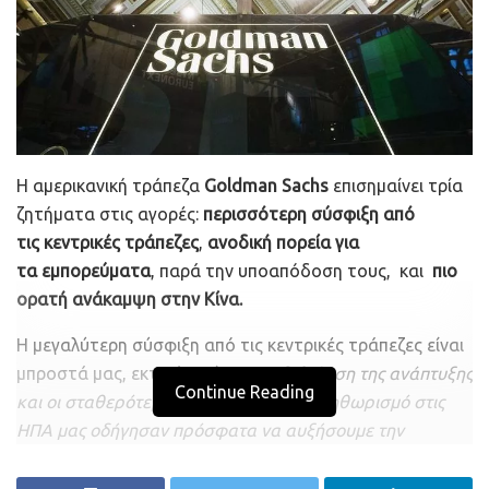
δραστηριότητας
σε σύγκριση με το 2020, πριν από την
ιστορική ανοδική πορεία των κρυπτονομισμάτων,
καθώς και τις συνεργασίες της με κορυφαίες εταιρείες
όπως η BlackRock. Σύμφωνα με την επιστολή, περίπου
το 25% των 100 μεγαλύτερων αμοιβαίων κεφαλαίων
αντιστάθμισης κινδύνου έχουν εγγραφεί στην Coinbase,
Η αμερικανική τράπεζα
Goldman Sachs
επισημαίνει τρία
σε αντίθεση με μόνο ένα μικρό αριθμό στα τέλη του
ζητήματα στις αγορές:
περισσότερη σύσφιξη από
2020.
τις κεντρικές τράπεζες
,
ανοδική πορεία για
Το τέταρτο τρίμηνο του 2022 απέδωσε επίσης
τα εμπορεύματα
, παρά την υποαπόδοση τους, και
πιο
καλύτερα αποτελέσματα από το προηγούμενο τρίμηνο,
ορατή ανάκαμψη στην Κίνα.
με τα καθαρά έσοδα να αυξάνονται κατά 5%, παρά την
κατάρρευση του ανταγωνιστή
FTX
και το επακόλουθο
Η μεγαλύτερη σύσφιξη από τις κεντρικές τράπεζες είναι
σοκ στις αγορές κρυπτονομισμάτων το Νοέμβριο.
μπροστά μας, εκτιμά ο οίκος.
«Η βελτίωση της ανάπτυξης
Continue Reading
και οι σταθερότερες ειδήσεις για τον πληθωρισμό στις
Τα έσοδα από τόκους συνεχίζουν να αυξάνονται για την
ΗΠΑ μας οδήγησαν πρόσφατα να αυξήσουμε την
Coinbase, με την εταιρεία να αναφέρει έσοδα 182,2
πρόβλεψή μας για το ανώτατο επιτόκιο της Fed στο 5,25-
εκατομμυρίων δολαρίων, από 101,8 εκατομμύρια
5,5% προσθέτοντας μια
αύξηση 25 μ.β. τον Ιούνιο
–