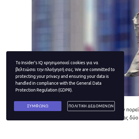
Το Insider's IQ χρησιμοποιεί cookies για να
βελτιώσει την πλοήγησή σας. We are committed to
protecting your privacy and ensuring your data is
handled in compliance with the
General Data
Protection Regulation (GDPR)
.
ΣΥΜΦΩΝΩ
ΠΟΛΙΤΙΚΗ ΔΕΔΟΜΕΝΩΝ
Η πανδημία του κορωνοϊού ανέκοψε την πορεί
έκθεσή του για την Ελλάδα προβλέποντας δύο 
Το πρώτο βασίζεται στην υπόθεση ότι δεν θα 