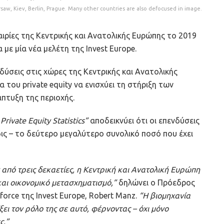
rsaw, Kiev, Berlin, Prague. Many other countries are also defocused in image.
ταιρίες της Κεντρικής και Ανατολικής Ευρώπης το 2019
ε μία νέα μελέτη της Invest Europe.
νδύσεις στις χώρες της Κεντρικής και Ανατολικής
του private equity να ενισχύει τη στήριξη των
πτυξη της περιοχής.
rivate Equity Statistics”
αποδεικνύει ότι οι επενδύσεις
 δις – το δεύτερο μεγαλύτερο συνολικό ποσό που έχει
 από τρεις δεκαετίες, η Κεντρική και Ανατολική Ευρώπη
και οικονομικό μετασχηματισμό,”
δηλώνει ο Πρόεδρος
force της Invest Europe, Robert Manz.
“Η βιομηχανία
ξει τον ρόλο της σε αυτό, φέρνοντας – όχι μόνο
ς.”