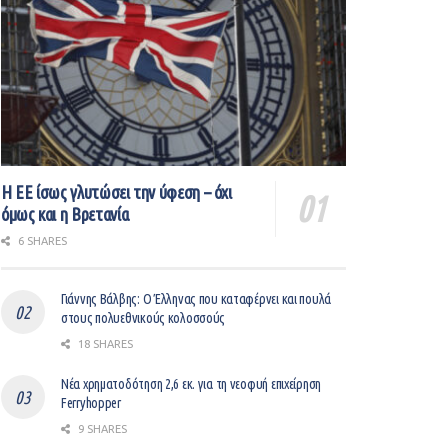
Η ΕΕ ίσως γλυτώσει την ύφεση – όχι
όμως και η Βρετανία
6 SHARES
Γιάννης Βάλβης: O Έλληνας που καταφέρνει και πουλά
στους πολυεθνικούς κολοσσούς
18 SHARES
Νέα χρηματοδότηση 2,6 εκ. για τη νεοφυή επιχείρηση
Ferryhopper
9 SHARES