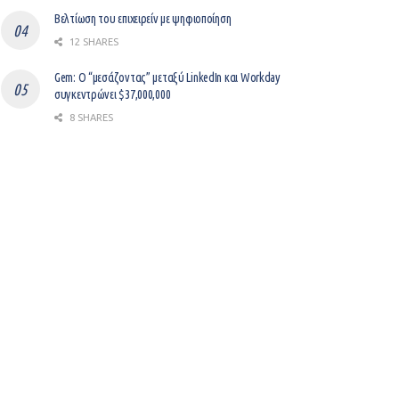
Βελτίωση του επιχειρείν με ψηφιοποίηση
12 SHARES
Gem: Ο “μεσάζοντας” μεταξύ LinkedIn και Workday
συγκεντρώνει $37,000,000
8 SHARES