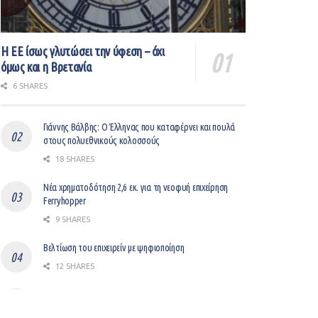
Η ΕΕ ίσως γλυτώσει την ύφεση – όχι
όμως και η Βρετανία
6 SHARES
Γιάννης Βάλβης: O Έλληνας που καταφέρνει και πουλά
στους πολυεθνικούς κολοσσούς
18 SHARES
Νέα χρηματοδότηση 2,6 εκ. για τη νεοφυή επιχείρηση
Ferryhopper
9 SHARES
Βελτίωση του επιχειρείν με ψηφιοποίηση
12 SHARES
Gem: Ο “μεσάζοντας” μεταξύ LinkedIn και Workday
συγκεντρώνει $37,000,000