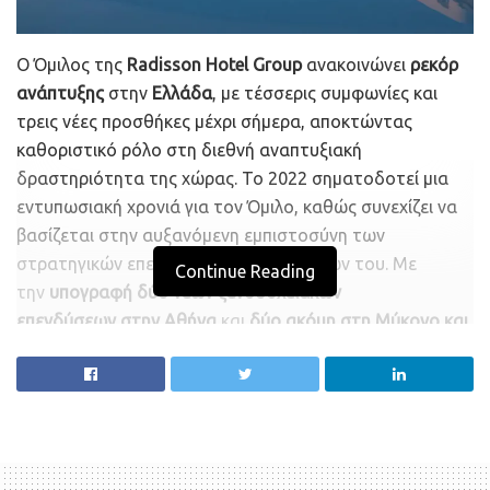
Ο Όμιλος της
Radisson Hotel Group
ανακοινώνει
ρεκόρ
ανάπτυξης
στην
Ελλάδα
, με τέσσερις συμφωνίες και
τρεις νέες προσθήκες μέχρι σήμερα, αποκτώντας
καθοριστικό ρόλο στη διεθνή αναπτυξιακή
δραστηριότητα της χώρας. Το 2022 σηματοδοτεί μια
εντυπωσιακή χρονιά για τον Όμιλο, καθώς συνεχίζει να
βασίζεται στην αυξανόμενη εμπιστοσύνη των
στρατηγικών επενδυτών και συνεργατών του. Με
Continue Reading
την
υπογραφή δύο νέων ξενοδοχειακών
επενδύσεων
στην Αθήνα
και
δύο ακόμη στη Μύκονο και
τη Σκιάθο
, τα οποία άνοιξαν φέτος, το portfolio του
Ομίλου αριθμεί πλέον οκτώ ακίνητα, με σχεδόν 1.000
δωμάτια σε λειτουργία ή υπό κατασκευή.
Τους τελευταίους μήνες, ο Όμιλος Radisson Hotel Group
έχει
εισάγει πολλά από τα brands του στην ελληνική