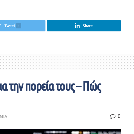
Tweet
1
Share
ια την πορεία τους – Πώς
0
ΜΙΑ