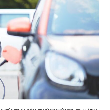
α κάθε σημείο φόρτισης ηλεκτρικών οχημάτων, όπως