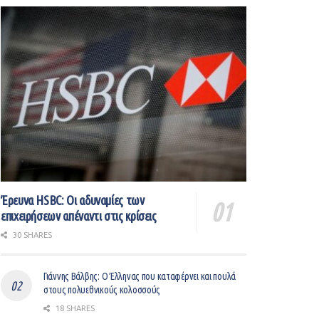
Έρευνα HSBC: Οι αδυναμίες των
επιχειρήσεων απέναντι στις κρίσεις
30 SHARES
Γιάννης Βάλβης: O Έλληνας που καταφέρνει και πουλά
στους πολυεθνικούς κολοσσούς
18 SHARES