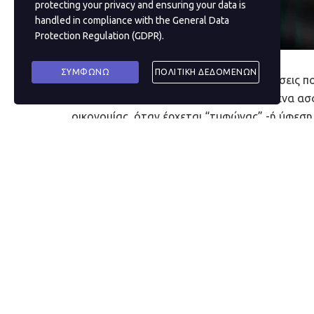
protecting your privacy and ensuring your data is
handled in compliance with the
General Data
Protection Regulation (GDPR)
.
ΣΥΜΦΩΝΩ
ΠΟΛΙΤΙΚΗ ΔΕΔΟΜΕΝΩΝ
Για την ποντοπόρο ναυτιλία, σε περιπτώσεις π
τυφώνα, δίνεται εντολή να αναζητηθεί ένα ασ
οικονομίας, όταν έρχεται “τυφώνας” -ή ύφεση,
καταφύγια για το “φορτίο” τους
– τα χρήματά 
πολύτιμα μέταλλα, τα ακίνητα και, τα τελευταί
τα
κρυπτονομίσματα
.
Οι απόψεις διίστανται, αλλά η ιστορία δείχνει 
αυτοπροσδιορίζονται -από το οικοσύστημά το
επενδυτικών καταφυγίων
. Αυτό, άλλωστε, το
πορεία που έχουν τα κρυπτονομίσματα με τις α
δεν δείχνουν να επηρεάζονται τόσο από την π
Δείτε, για παράδειγμα τη σημερινή πορεία τους