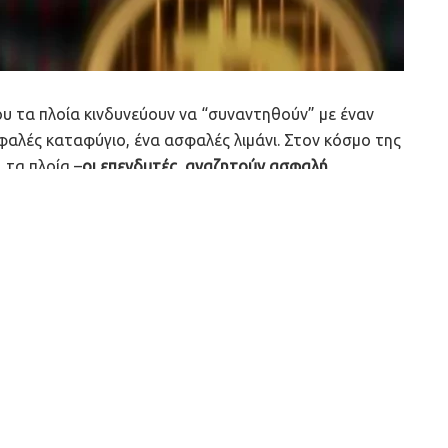
ου τα πλοία κινδυνεύουν να “συναντηθούν” με έναν
φαλές καταφύγιο, ένα ασφαλές λιμάνι. Στον κόσμο της
 τα πλοία –
οι επενδυτές, αναζητούν ασφαλή
τους. Το ασφαλές καταφύγιο είναι ο χρυσός, τα
α χρόνια εμφανιζόταν ως τέτοιο “λιμάνι”,
ότι όσο και αν το bitcoin και η… παρέα του
υς- ως τέτοια,
δεν έχουν συμπεριφορά ασφαλών
 βλέπουμε, παρακολουθώντας την σχεδόν παράλληλη
γορές μετοχών και δη με τη Wall Street. Ενώ αντίθετα,
ορεία του δολαρίου, όπως κάνει ο χρυσός.
. Η τιμή του
bitcoin
ανέβηκε παράλληλα με τις αγορές