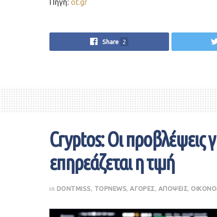
Πηγή:
ot.gr
Share
2
Cryptos: Οι προβλέψεις γ
επηρεάζεται η τιμή
in
DONTMISS
,
TOPNEWS
,
ΑΓΟΡΕΣ
,
ΑΠΟΨΕΙΣ
,
ΟΙΚΟΝΟ