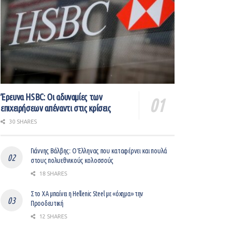
Έρευνα HSBC: Οι αδυναμίες των
επιχειρήσεων απέναντι στις κρίσεις
30 SHARES
Γιάννης Βάλβης: O Έλληνας που καταφέρνει και πουλά
στους πολυεθνικούς κολοσσούς
18 SHARES
Στο ΧΑ μπαίνει η Hellenic Steel με «όχημα» την
Προοδευτική
12 SHARES