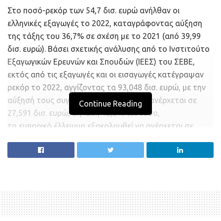
Στο ποσό-ρεκόρ των 54,7 δισ. ευρώ ανήλθαν οι
ελληνικές εξαγωγές το 2022, καταγράφοντας αύξηση
της τάξης του 36,7% σε σχέση με το 2021 (από 39,99
δισ. ευρώ). Βάσει σχετικής ανάλυσης από το Ινστιτούτο
Εξαγωγικών Ερευνών και Σπουδών (ΙΕΕΣ) του ΣΕΒΕ,
εκτός από τις εξαγωγές και οι εισαγωγές κατέγραψαν
ρεκόρ το 2022, αγγίζοντας τα 93,048 δισ. ευρώ, με την
αύξησή τους συγκριτικά με το 2021 να ανέρχεται σε
Continue Reading
27,591 δισ. ευρώ, δηλαδή 42,2%. Ωστόσο,
το εμπορικό έλλειμμα εξακολουθεί να ανέρχεται σε
υψηλότατο ποσοστό (50,7%), προκαλώντας
προβληματισμό.
Εξωτερικό εμπόριο αγαθών, Ιανουάριος-Δεκέμβριος
2022/2021