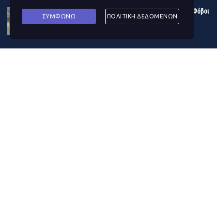
Η κρίση στην Ερυθρά Θάλασσα μουδιάζει τις αγορές – Φόβοι
ΣΥΜΦΩΝΩ
ΠΟΛΙΤΙΚΗ ΔΕΔΟΜΕΝΩΝ
για το παγκόσμιο εμπόριο – Δίνει «σήμα» το πετρέλαιο
DECEMBER 19, 2023
ΔΗΜΟΦΙΛΗ ΑΡΘΡΑ ΜΗΝΑ