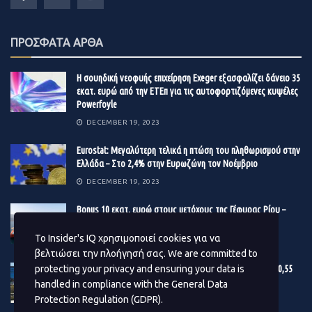
ΠΡΟΣΦΑΤΑ ΑΡΘΑ
Ενδεικτικό της μεγάλης σημασίας και αξίας που
απέδωσε η κινεζική πλευρά στην παρουσία της
GATE TO
Η σουηδική νεοφυής επιχείρηση Exeger εξασφαλίζει δάνειο 35
εκατ. ευρώ από την ΕΤΕπ για τις αυτοφορτιζόμενες κυψέλες
GREECE
στην εκδήλωση, είναι ήταν η μόνη
ελληνική
Powerfoyle
εταιρεία
που της δόθηκε βήμα ενώπιον των υψηλών
DECEMBER 19, 2023
προσκεκλημένων, λαμβάνοντας διθυραμβικά σχόλια
στον κινεζικό τύπο για την τοποθέτησή της και το
Eurostat: Μεγαλύτερη τελικά η πτώση του πληθωρισμού στην
Ελλάδα – Στο 2,4% στην Ευρωζώνη τον Νοέμβριο
αντικείμενο των δραστηριοτήτων της.
DECEMBER 19, 2023
Βonus 10 εκατ. ευρώ στους μετόχους της Γέφυρας Ρίου –
Αντιρρίου
Το Insider's IQ χρησιμοποιεί cookies για να
DECEMBER 19, 2023
βελτιώσει την πλοήγησή σας. We are committed to
protecting your privacy and ensuring your data is
Εγκρίθηκε ο προϋπολογισμός του Δ. Αθηναίων – Στα 180,55
εκατ. ευρώ το επενδυτικό πρόγραμμα του 2024
handled in compliance with the
General Data
Protection Regulation (GDPR)
.
DECEMBER 19, 2023