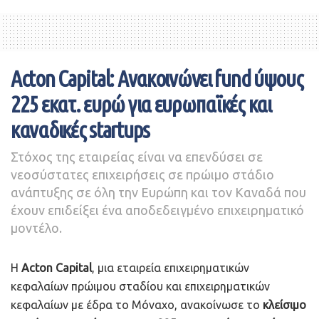
επικοινωνίας με τους δανειολήπτες.
Από το υπουργείο Ανάπτυξης που θα είναι αρμόδιο για
την τήρηση και λειτουργία του
ηλεκτρονικού
Acton Capital: Ανακοινώνει fund ύψους
συστήματος προσωποποιημένης πληροφόρησης
του
225 εκατ. ευρώ για ευρωπαϊκές και
δανειολήπτη που τηρούν οι διαχειριστές και οι
αγοραστές πιστώσεων και, τέλος,
καναδικές startups
Από την Αρχή Προστασίας Δεδομένων Προσωπικού
Στόχος της εταιρείας είναι να επενδύσει σε
Χαρακτήρα, η οποία θα ελέγχει την π
ροστασία και τον
νεοσύστατες επιχειρήσεις σε πρώιμο στάδιο
σεβασμό των προσωπικών στοιχείων
και της ιδιωτικής
ανάπτυξης σε όλη την Ευρώπη και τον Καναδά που
ζωής των δανειοληπτών στις σχέσεις τους
έχουν επιδείξει ένα αποδεδειγμένο επιχειρηματικό
με servicers και funds.
μοντέλο.
Σε περίπτωση μη συμμόρφωσης καθένας από τους
Η
Acton Capital
, μια εταιρεία επιχειρηματικών
παραπάνω μπορεί, σύμφωνα με το σ/ν, να «απευθύνει
κεφαλαίων πρώιμου σταδίου και επιχειρηματικών
εντολή ή σύσταση συμμόρφωσης προς το υπεύθυνο
κεφαλαίων με έδρα το Μόναχο, ανακοίνωσε το
κλείσιμο
φυσικό πρόσωπο ή τον διαχειριστή πιστώσεων ή τον