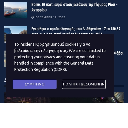
ξεκινήσει από το στάδιο, στο οποίο ήταν πριν από τη
Βonus 10 εκατ. ευρώ στους μετόχους της Γέφυρας Ρίου –
Αντιρρίου
μεταβίβαση.
DECEMBER 19, 2023
Εγκρίθηκε ο προϋπολογισμός του Δ. Αθηναίων – Στα 180,55
εκατ. ευρώ το επενδυτικό πρόγραμμα του 2024
DECEMBER 19, 2023
Το Insider's IQ χρησιμοποιεί cookies για να
βελτιώσει την πλοήγησή σας. We are committed to
Η κρίση στην Ερυθρά Θάλασσα μουδιάζει τις αγορές – Φόβοι
protecting your privacy and ensuring your data is
για το παγκόσμιο εμπόριο – Δίνει «σήμα» το πετρέλαιο
handled in compliance with the
General Data
DECEMBER 19, 2023
Protection Regulation (GDPR)
.
ΔΗΜΟΦΙΛΗ ΑΡΘΡΑ ΜΗΝΑ
ΣΥΜΦΩΝΩ
ΠΟΛΙΤΙΚΗ ΔΕΔΟΜΕΝΩΝ
Μετά από οποιαδήποτε
μεταβίβαση των δικαιωμάτων
πιστωτή
στο πλαίσιο μιας σύμβασης πίστωσης, ή της
ίδιας της μη εξυπηρετούμενης σύμβασης πίστωσης, σε
αγοραστή πιστώσεων, καθώς επίσης και όποτε ζητείται
από τον δανειολήπτη, ο αγοραστής πιστώσεων