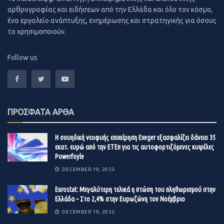
Startupper.gr
αρθρογραφίας και ειδήσεων από την Ελλάδα και όλο τον κόσμο,
Οι αγοραστές και οι διαχειριστές πιστώσεων είναι πλέον
ένα εργαλείο ανάπτυξης, ενημέρωσης και στρατηγικής για όσους
το χρησιμοποιούν.
υποχρεωμένοι στις σχέσεις τους με τους δανειολήπτες:
α)
να ενεργούν καλόπιστα, δίκαια και επαγγελματικά,
Follow us
β)
να παρέχουν στους δανειολήπτες πληροφορίες που
δεν είναι παραπλανητικές, ασαφείς ή ψευδείς,
γ)
να σέβονται και να προστατεύουν τα προσωπικά
ΠΡΟΣΦΑΤΑ ΑΡΘΑ
στοιχεία και την ιδιωτική ζωή των δανειοληπτών,
Η σουηδική νεοφυής επιχείρηση Exeger εξασφαλίζει δάνειο 35
δ)
να επικοινωνούν με τους δανειολήπτες με τρόπο που
εκατ. ευρώ από την ΕΤΕπ για τις αυτοφορτιζόμενες κυψέλες
δεν συνιστά παρενόχληση, καταναγκασμό ή αθέμιτη
Powerfoyle
επιρροή.
DECEMBER 19, 2023
Eurostat: Μεγαλύτερη τελικά η πτώση του πληθωρισμού στην
Επί μεταβιβάσεως των απαιτήσεων από συμβάσεις
Ελλάδα – Στο 2,4% στην Ευρωζώνη τον Νοέμβριο
πιστώσεων, ο διαχειριστής πιστώσεων συνεχίζει τη
DECEMBER 19, 2023
διαδικασία του
Κώδικα Δεοντολογίας
που είχε ήδη