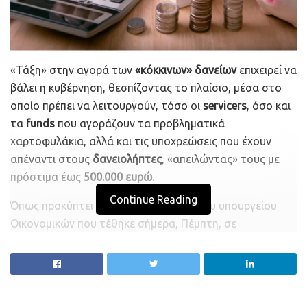
«Τάξη» στην αγορά των
«κόκκινων» δανείων
επιχειρεί να
βάλει η κυβέρνηση, θεσπίζοντας το πλαίσιο, μέσα στο
οποίο πρέπει να λειτουργούν, τόσο οι
servicers
, όσο και
τα
funds
που αγοράζουν τα προβληματικά
χαρτοφυλάκια, αλλά και τις υποχρεώσεις που έχουν
απέναντι στους
δανειολήπτες
, «απειλώντας» τους με
πρόστιμα έως
500.000 ευρώ.
Continue Reading
Όπως προκύπτει από το νομοσχέδιο του υπουργείου
Οικονομικών που τέθηκε σήμερα, Πέμπτη, σε
διαβούλευση, ο έλεγχος διαχειριστών και αγοραστών
δανείων θα είναι τριπλός:
Από την
Τράπεζα της Ελλάδος
, η οποία θα ελέγχει
την
τήρηση των κανόνων ορθής συμπεριφοράς
και