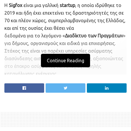
Η
Sigfox
είναι μια γαλλική
startup
, η οποία ιδρύθηκε το
2019 και ήδη έχει επεκτείνει τις δραστηριότητές της σε
70 και πλέον χώρες, συμπεριλαμβανομένης της Ελλάδας,
και επί της ουσίας έχει θέσει νέα
δεδομένα για το λεγόμενο «
Διαδίκτυο των Πραγμάτων
»
για δήμους, οργανισμούς και ειδικά για επιχειρήσεις.
Στόχος της είναι να παρέχει υπηρεσίες ασύρματης
διασύνδεσης αισθητήρων και μετρητών, αξιοποιώντας
Continue Reading
στο έπακρο ασύρματες τεχνολογίες χαμηλής
κατανάλωσης ενέργειας.
Το ιδιόκτητο δίκτυο
0G
της
Sigfox Hellas
καλύπτει
πληθυσμιακά το 70% της χώρας μας και μέσω κεραιών
χαμηλής κατανάλωσης ενέργειας και ευρείας κάλυψης
επιτρέπει την ανεμπόδιστη μετάδοση μηνυμάτων από
διαφορετικούς τύπους αισθητήρων, ειδικότερα σε