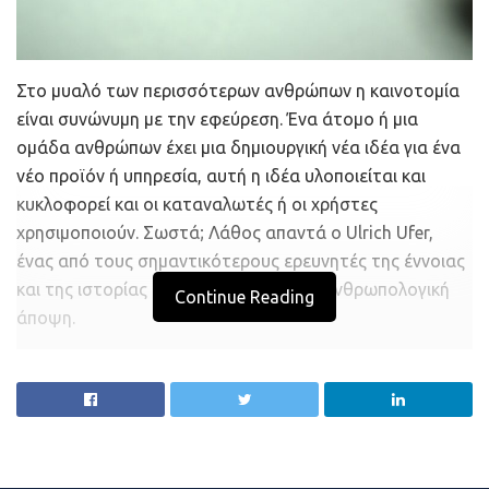
Στο μυαλό των περισσότερων ανθρώπων η καινοτομία
είναι συνώνυμη με την εφεύρεση. Ένα άτομο ή μια
ομάδα ανθρώπων έχει μια δημιουργική νέα ιδέα για ένα
νέο προϊόν ή υπηρεσία, αυτή η ιδέα υλοποιείται και
κυκλοφορεί και οι καταναλωτές ή οι χρήστες
χρησιμοποιούν. Σωστά; Λάθος απαντά ο Ulrich Ufer,
ένας από τους σημαντικότερους ερευνητές της έννοιας
και της ιστορίας της καινοτομίας από ανθρωπολογική
Continue Reading
άποψη.
«Πρέπει πραγματικά να εγκαταλείψετε αυτήν την ιδέα
του εφευρέτη, η οποία συχνά αντικατοπτρίζεται και
στην κατοχύρωση διπλωμάτων ευρεσιτεχνίας», λέει ο