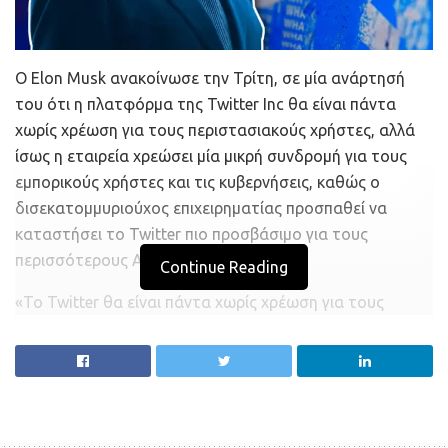
Ο Elon Musk ανακοίνωσε την Τρίτη, σε μία ανάρτησή
του ότι η πλατφόρμα της Twitter Inc θα είναι πάντα
χωρίς χρέωση για τους περιστασιακούς χρήστες, αλλά
ίσως η εταιρεία χρεώσει μία μικρή συνδρομή για τους
εμπορικούς χρήστες και τις κυβερνήσεις, καθώς ο
δισεκατομμυριούχος επιχειρηματίας προσπαθεί να
καταστήσει το Twitter πιο προσβάσιμο για τους
περισσότερους Αμερικανούς.
Continue Reading
«Το Twitter θα είναι πάντα χωρίς χρέωση για τους
περιστασιακούς χρήστες, αλλά ίσως υπάρξει ένα μικρό
κόστος για τους εμπορικούς και κυβερνητικούς
χρήστες», ανακοίνωσε ο Μασκ σε μία ανάρτησή του.
Το Twitter δεν ανταποκρίθηκε άμεσα σε ένα αίτημα