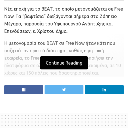
Νέα εποχή για το ΒΕΑΤ, το οποίο μετονομάζεται σε Free
Now. Τα “βαφτίσια” διεξάγονται σήμερα στο Ζάππειο
Μέγαρο, παρουσία του Υφυπουργού Ανάπτυξης και
Επενδύσεων, κ. Χρίστου Δήμα.
Η μετονομασία του ΒΕΑΤ σε Free Now ήταν κάτι που
συζητιόταν αρκετό διάστημα, καθώς η μητρική
εταιρεία, το Free Now ήθελε να ομογενοποιήσει την
Continue Reading
πλατφόρμα σε όλη την Ευρώπη και συγκεκριμένα, σε 10
χώρες και 150 πόλεις που δραστηριοποιείται.
Μέτοχοι του Free Now είναι η BMW και η MERCEDES, οι
οποίες θέλουν, μετά την αυτοκίνηση, θα αποκτήσουν
“δεσπόζουσα” θέση και στις υπηρεσίες αστικής
κινητικότητας σε μεγάλες πόλεις της Ευρώπης.
Το Free Now θα λάβει ως “κληρονομιά” από το ΒΕΑΤ
περί τους 1,5 εκατ. επιβάτες και 8.000 συνεργαζόμενα