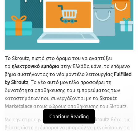
Το Skroutz, πιστό στο όραμα του να αναπτύξει
το
ηλεκτρονικό εμπόριο
στην Ελλάδα κάνει το επόμενο
βήμα συστήνοντας το νέο μοντέλο λειτουργίας
Fulfilled
by Skroutz
. Το νέο αυτό μοντέλο προσφέρει τη
δυνατότητα αποθήκευσης του εμπορεύματος των
καταστημάτων που συνεργάζονται με το
Skroutz
Marketplace
στους χώρους αποθήκευσης του Skroutz.
Continue Reading
Με την στρατηγική αυτή επένδυση το
Skroutz
θέτει τις
βάσεις ώστε οι έμποροι να μπορούν να μεγαλώσουν το
αποθεματικό τους αλλά και να απαλλαγούν από τις