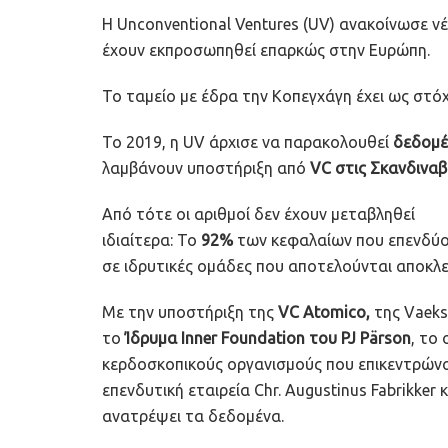
Η Unconventional Ventures (UV) ανακοίνωσε νέ
έχουν εκπροσωπηθεί επαρκώς στην Ευρώπη.
Το ταμείο με έδρα την Κοπεγχάγη έχει ως στόχ
Το 2019, η UV άρχισε να παρακολουθεί
δεδομέ
λαμβάνουν υποστήριξη από
VC στις Σκανδιναβ
Από τότε οι αριθμοί δεν έχουν μεταβληθεί
ιδιαίτερα: Το
92%
των κεφαλαίων που επενδύοντ
σε ιδρυτικές ομάδες που αποτελούνται αποκλ
Με την υποστήριξη της
VC Atomico,
της Vaeks
το
Ίδρυμα Inner Foundation του PJ Pärson
, το
κερδοσκοπικούς οργανισμούς που επικεντρώνον
επενδυτική εταιρεία Chr. Augustinus Fabrikker 
ανατρέψει τα δεδομένα.