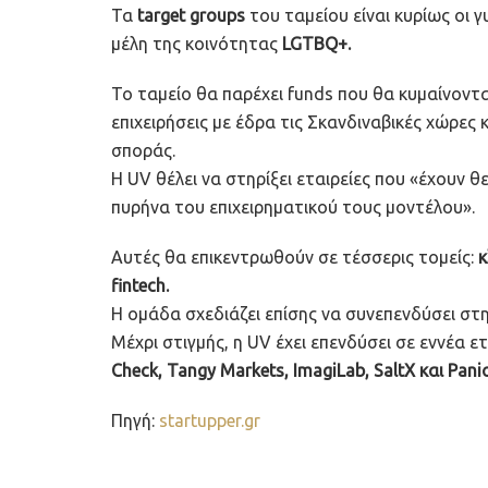
Τα
target groups
του ταμείου είναι κυρίως οι γ
μέλη της κοινότητας
LGTBQ+.
Το ταμείο θα παρέχει funds που θα κυμαίνοντ
επιχειρήσεις με έδρα τις Σκανδιναβικές χώρες
σποράς.
Η UV θέλει να στηρίξει εταιρείες που «έχουν θ
πυρήνα του επιχειρηματικού τους μοντέλου».
Αυτές θα επικεντρωθούν σε τέσσερις τομείς:
κ
fintech.
Η ομάδα σχεδιάζει επίσης να συνεπενδύσει σ
Μέχρι στιγμής, η UV έχει επενδύσει σε εννέα 
Check, Tangy Markets, ImagiLab, SaltX και Pani
Πηγή:
startupper.gr