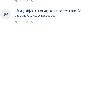
12 SHARES
Γιάννης Βάλβης: O Έλληνας που καταφέρνει και πουλά
στους πολυεθνικούς κολοσσούς
18 SHARES
Βελτίωση του επιχειρείν με ψηφιοποίηση
12 SHARES