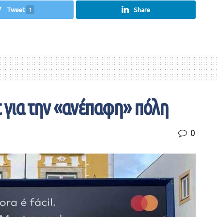
Tweet
1
Share
t για την «ανέπαφη» πόλη
0