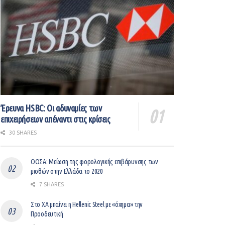
Έρευνα HSBC: Οι αδυναμίες των
επιχειρήσεων απέναντι στις κρίσεις
30 SHARES
ΟΟΣΑ: Μείωση της φορολογικής επιβάρυνσης των
μισθών στην Ελλάδα το 2020
7 SHARES
Στο ΧΑ μπαίνει η Hellenic Steel με «όχημα» την
Προοδευτική