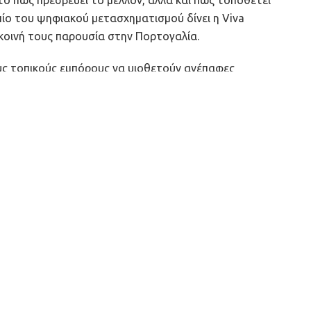
ίο του ψηφιακού μετασχηματισμού δίνει η Viva
ν κοινή τους παρουσία στην Πορτογαλία.
ους τοπικούς εμπόρους να υιοθετούν ανέπαφες
 σημαντικά στον εν γένει ψηφιακό μετασχηματισμό
κεται να ενθαρρυνθούν –ουσιαστικά- οι μικρομεσαίες
διαδικασία αποδοχής και υιοθέτησης των ανέπαφων
ne
, η οποία παρέχεται από την εφαρμογή Viva Wallet
-πελάτες είναι σε θέση να πληρώνουν εύκολα, απλά, με
κόμη και με τη χρήση διεθνών πιστωτικών ή
κονομία
μπορούν να μετατρέψουν οποιοδήποτε Smartphone,
droid
σε τερματικό ανέπαφων συναλλαγών καρτών,