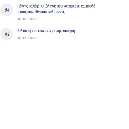
Γιάννης Βάλβης: O Έλληνας που καταφέρνει και πουλά
στους πολυεθνικούς κολοσσούς
18 SHARES
Βελτίωση του επιχειρείν με ψηφιοποίηση
12 SHARES