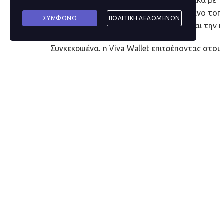
τον εαυτό της στο δυναμικά εξελισσόμενο τοπ
ΣΥΜΦΩΝΩ
ΠΟΛΙΤΙΚΗ ΔΕΔΟΜΕΝΩΝ
Wallet, με την βοήθεια της Mastercard και τη
Συγκεκριμένα, η Viva Wallet επιτρέποντας στ
πληρωμές στα καταστήματά τους, θα συμβάλει
της Πορτογαλικής πόλης της Évora.
Μέσω της συγκεκριμένης πρωτοβουλίας, επιδιώ
τοπικές επιχειρήσεις να συμμετάσχουν στην 
πληρωμών, μέσω της τεχνολογίας
Tap On Pho
POS. Κατ’ αυτό τον τρόπο,
οι τελικού χρήστες
ασφάλεια και δίχως το παραμικρό πρόβλημα, α
χρεωστικών καρτών
.
Ταχύτητα, ευκολία, ευελιξία και… οι
Αποτέλεσμα; Οι ενδιαφερόμενοι έμποροι να 
Tablet ή άλλη συσκευή με δυνατότητα
NFC An